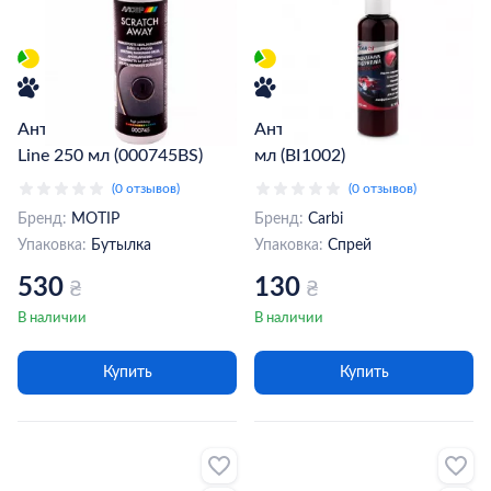
Антицарапин MOTIP Black
Антицарапин CAR BI 100
Line 250 мл (000745BS)
мл (BI1002)
(0 отзывов)
(0 отзывов)
Бренд:
MOTIP
Бренд:
Carbi
Упаковка:
Бутылка
Упаковка:
Спрей
530
130
₴
₴
В наличии
В наличии
Купить
Купить