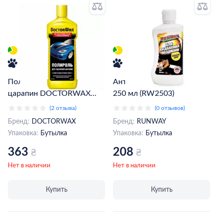
Полироль для удаления
Антицарапин RUNWAY
царапин DOCTORWAX
250 мл (RW2503)
300 мл (DW8275)
(2 отзыва)
(0 отзывов)
Бренд:
DOCTORWAX
Бренд:
RUNWAY
Упаковка:
Бутылка
Упаковка:
Бутылка
363
208
₴
₴
Нет в наличии
Нет в наличии
Купить
Купить