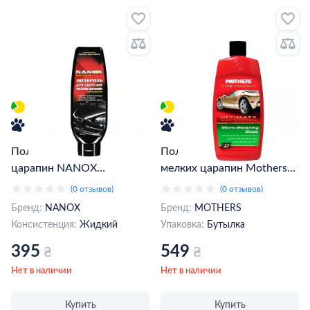
Полироль для мелких
Полироль для удаления
царапин NANOX
мелких царапин Mothers
нанотехнология 300 мл
Micro-Polishing Glaze 473
(0 отзывов)
(0 отзывов)
(NX8303)
мл (MS08100)
Бренд:
NANOX
Бренд:
MOTHERS
Консистенция:
Жидкий
Упаковка:
Бутылка
395
549
₴
₴
Нет в наличии
Нет в наличии
Купить
Купить