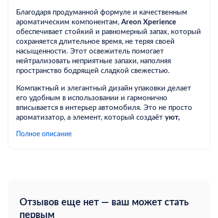
Благодаря продуманной формуле и качественным
ароматическим компонентам,
Areon Xperience
обеспечивает стойкий и равномерный запах, который
сохраняется длительное время, не теряя своей
насыщенности. Этот освежитель помогает
нейтрализовать неприятные запахи, наполняя
пространство бодрящей сладкой свежестью.
Компактный и элегантный дизайн упаковки делает
его удобным в использовании и гармонично
вписывается в интерьер автомобиля. Это не просто
ароматизатор, а элемент, который создаёт
уют,
комфорт и особое настроение
во время каждой
Полное описание
поездки.
Выбирая
Areon Xperience New Car
, вы получаете не
только качественный освежитель воздуха, но и
возможность подчеркнуть свой индивидуальный
стиль.
Такой аромат станет отличным выбором для
Отзывов еще нет — ваш может стать
активных людей, которые ценят динамику, позитив и
первым