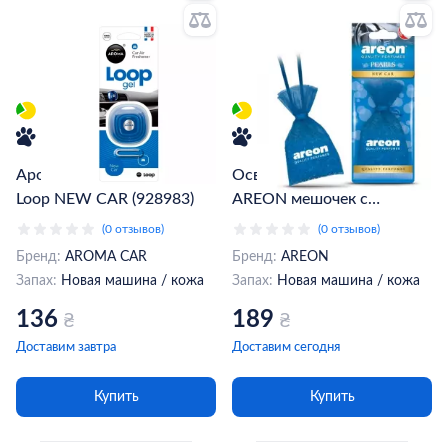
Ароматизатор Aroma Car
Освежитель воздуха
Loop NEW CAR (928983)
AREON мешочек с
гранулами New Car
(0 отзывов)
(0 отзывов)
(ABP16)
Бренд:
AROMA CAR
Бренд:
AREON
Запах:
Новая машина / кожа
Запах:
Новая машина / кожа
136
189
₴
₴
Доставим завтра
Доставим сегодня
Купить
Купить