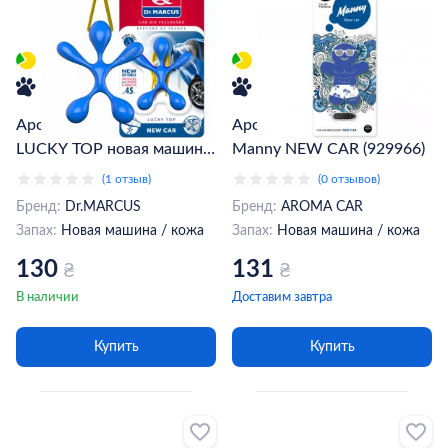
Ароматизатор Dr.MARCUS
Ароматизатор Aroma Car
LUCKY TOP новая машина
Manny NEW CAR (929966)
(074794)
(1 отзыв)
(0 отзывов)
Бренд:
Dr.MARCUS
Бренд:
AROMA CAR
Запах:
Новая машина / кожа
Запах:
Новая машина / кожа
130
131
₴
₴
В наличии
Доставим завтра
Купить
Купить