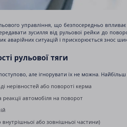
ьового управління, що безпосередньо впливає на
ередавати зусилля від рульової рейки до поворо
зик аварійних ситуацій і прискорюється знос шин
сті рульової тяги
ступово, але ігнорувати їх не можна. Найбільш 
їзді нерівностей або повороті керма
 реакції автомобіля на поворот
ій
 внутрішньої або зовнішньої частини)