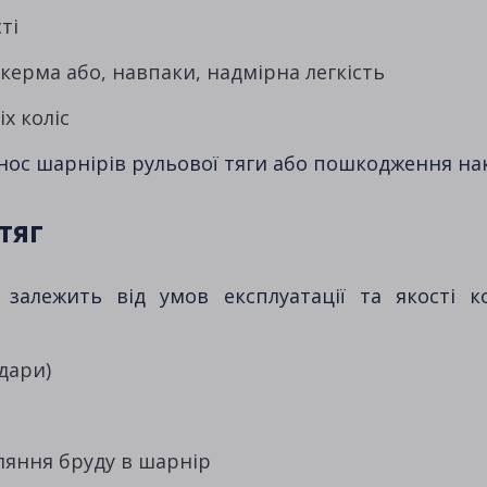
ті
керма або, навпаки, надмірна легкість
іх коліс
знос шарнірів рульової тяги або пошкодження на
тяг
 залежить від умов експлуатації та якості 
удари)
ляння бруду в шарнір