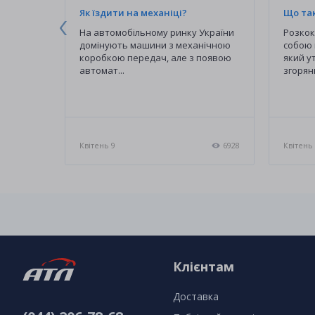
ращі?
Як їздити на механіці?
Що та
алогенні
На автомобільному ринку України
Розкок
 яких
домінують машини з механічною
собою 
вий
коробкою передач, але з появою
який у
автомат...
згорянн
54
Квітень 9
6928
Квітень
Клієнтам
Доставка