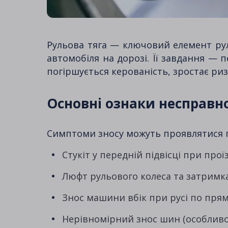
Рульова тяга — ключовий елемент рул
автомобіля на дорозі. Її завдання — п
погіршується керованість, зростає ри
Основні ознаки несправно
Симптоми зносу можуть проявлятися по
Стукіт у передній підвісці при про
Люфт рульового колеса та затримка
Знос машини вбік при русі по прям
Нерівномірний знос шин (особливо