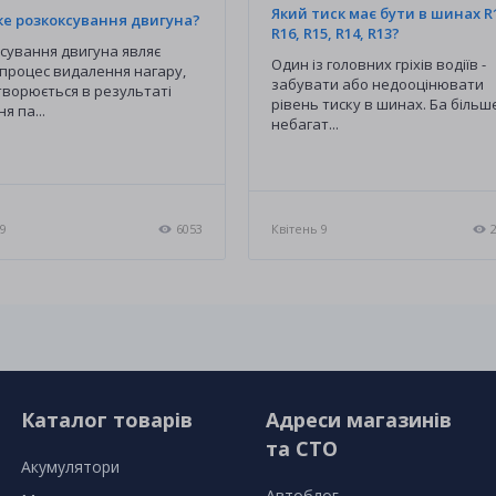
Який тиск має бути в шинах R
ке розкоксування двигуна?
R16, R15, R14, R13?
сування двигуна являє
Один із головних гріхів водіїв -
процес видалення нагару,
забувати або недооцінювати
творюється в результаті
рівень тиску в шинах. Ба більш
я па...
небагат...
 9
6053
Квітень 9
Каталог товарів
Адреси магазинів
та СТО
Акумулятори
Автоблог