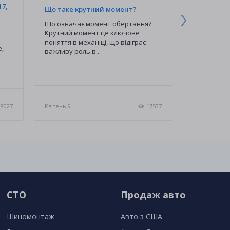
17,
Що таке крутний момент?
Чому не з
Що означає момент обертання?
Для запуск
Крутний момент це ключове
двигуна по
поняття в механіці, що відіграє
елементи: 
е,
важливу роль в...
Якщо хоч...
28027
Квітень 9
17537
Квітень 9
СТО
Продаж авто
Шиномонтаж
Авто з США