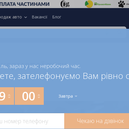
родаж авто
Вакансії
Блог
 кермової тяги
ль, зараз у нас неробочий час.
ете, зателефонуємо Вам рівно о
9
00
Завтра
Чекаю на дзвінок