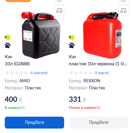
Каністра пластикова AMiO
Каністра для палива
10л (02888)
пластик 10л червона (1-01-
2-1-0)
(0 відгуків)
(1 відгук)
Бренд:
AMiO
Бренд:
REXXON
Матеріал:
Пластик
Матеріал:
Пластик
400
331
₴
₴
В наявності
Немає в наявності
Придбати
Придбати