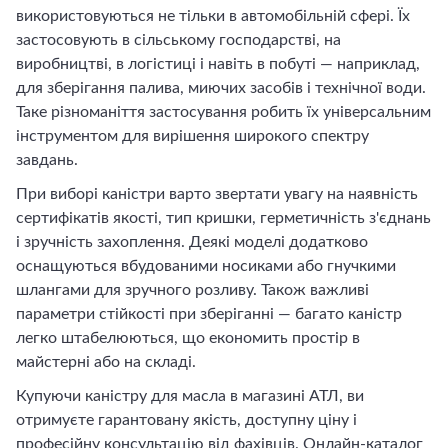
використовуються не тільки в автомобільній сфері. Їх
застосовують в сільському господарстві, на
виробництві, в логістиці і навіть в побуті — наприклад,
для зберігання палива, миючих засобів і технічної води.
Таке різноманіття застосування робить їх універсальним
інструментом для вирішення широкого спектру
завдань.
При виборі каністри варто звертати увагу на наявність
сертифікатів якості, тип кришки, герметичність з'єднань
і зручність захоплення. Деякі моделі додатково
оснащуються вбудованими носиками або гнучкими
шлангами для зручного розливу. Також важливі
параметри стійкості при зберіганні — багато каністр
легко штабелюються, що економить простір в
майстерні або на складі.
Купуючи каністру для масла в магазині АТЛ, ви
отримуєте гарантовану якість, доступну ціну і
професійну консультацію від фахівців. Онлайн-каталог