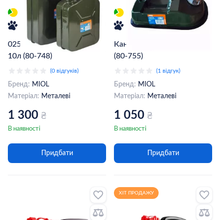
025447 Каністра металева,
Каністра Miol металева 5л
10л (80-748)
(80-755)
(0 відгуків)
(1 відгук)
Бренд:
MIOL
Бренд:
MIOL
Матеріал:
Металеві
Матеріал:
Металеві
1 300
1 050
₴
₴
В наявності
В наявності
Придбати
Придбати
ХІТ ПРОДАЖУ