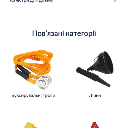
Каністри для дизеля
Повʼязані категорії
Буксирувальні троси
Лійки