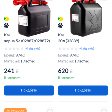
Каністра пластикова AMiO
Каністра пластикова AMiO
чорна 5л (02887/028872)
20л (02889)
(0 відгуків)
(0 відгуків)
Бренд:
AMiO
Бренд:
AMiO
Матеріал:
Пластик
Матеріал:
Пластик
241
620
₴
₴
В наявності
В наявності
Придбати
Придбати
ХІТ ПРОДАЖУ