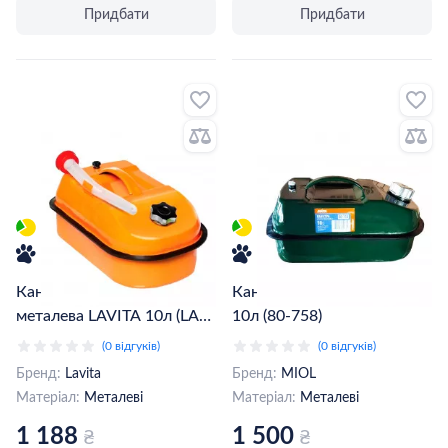
Придбати
Придбати
Каністра горизонтальна
Каністра Miol металева
металева LAVITA 10л (LA
10л (80-758)
KM2010)
(0 відгуків)
(0 відгуків)
Бренд:
Lavita
Бренд:
MIOL
Матеріал:
Металеві
Матеріал:
Металеві
1 188
1 500
₴
₴