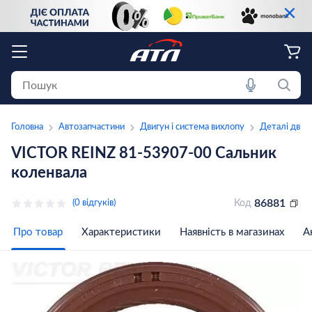
×
Головна
Автозапчастини
Двигун і система вихлопу
Деталі двиг
VICTOR REINZ 81-53907-00 Сальник
коленвала
86881
(0 відгуків)
Код
Про товар
Характеристики
Наявність в магазинах
А