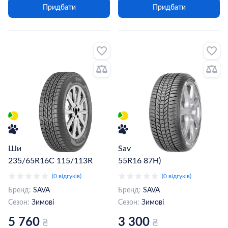
Придбати
Придбати
Шина Sava Eskimo LT
Sava Eskimo HP2 (195 /
235/65R16C 115/113R
55R16 87H)
(0 відгуків)
(0 відгуків)
Бренд:
SAVA
Бренд:
SAVA
Сезон:
Зимові
Сезон:
Зимові
5 760
3 300
₴
₴