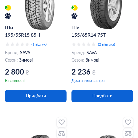
Шина Sava Eskimo HP 2
Шина Sava Eskimo S3+
195/55R15 85H
155/65R14 75T
(1 відгук)
(2 відгука)
Бренд:
SAVA
Бренд:
SAVA
Сезон:
Зимові
Сезон:
Зимові
2 800
2 236
₴
₴
В наявності
Доставимо завтра
Придбати
Придбати