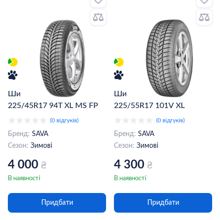
Шина Sava Eskimo Ice
Шина Sava Eskimo HP2
225/45R17 94T XL MS FP
225/55R17 101V XL
(0 відгуків)
(0 відгуків)
Бренд:
SAVA
Бренд:
SAVA
Сезон:
Зимові
Сезон:
Зимові
4 000
4 300
₴
₴
В наявності
В наявності
Придбати
Придбати