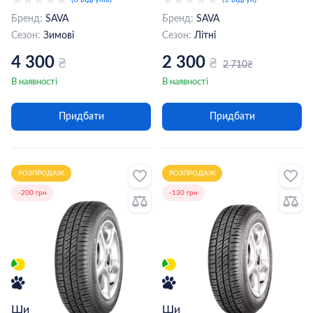
Бренд:
SAVA
Бренд:
SAVA
Сезон:
Зимові
Сезон:
Літні
4 300
2 300
₴
₴
2 710
₴
В наявності
В наявності
Придбати
Придбати
РОЗПРОДАЖ
РОЗПРОДАЖ
-200 грн
-130 грн
Шина Sava Perfecta
Шина SAVA PERFECTA