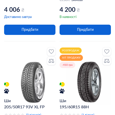
Сезон:
Зимові
4 006
4 200
₴
₴
Доставимо завтра
В наявності
Придбати
Придбати
РОЗПРОДАЖ
ХІТ ПРОДАЖУ
-410 грн
Шина Sava Eskimo HP
Шина Sava Intensa HP
205/50R17 93V XL FP
195/60R15 88H
(0 відгуків)
(1 відгук)