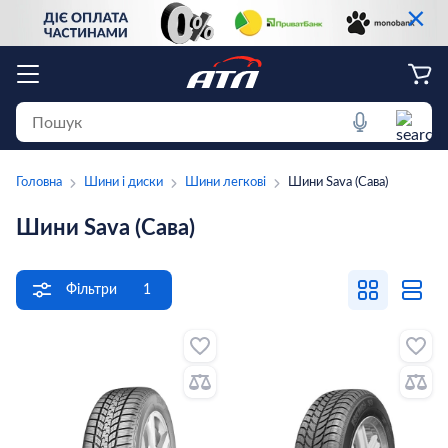
×
Головна
Шини і диски
Шини легкові
Шини Sava (Сава)
Шини Sava (Сава)
Фільтри
1