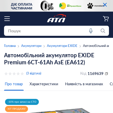
×
Головна
Акумулятори
Акумулятори EXIDE
Автомобільний аку
Автомобільний акумулятор EXIDE
Premium 6СТ-61Ah АзЕ (EA612)
1169639
(3 відгука)
Код
Про товар
Характеристики
Наявність в магазинах
С
-10% при записі на СТО
ХІТ ПРОДАЖУ