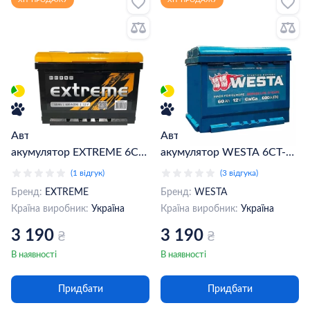
ХІТ ПРОДАЖУ
ХІТ ПРОДАЖУ
Автомобільний
Автомобільний
акумулятор EXTREME 6CT-
акумулятор WESTA 6CT-
60Аh АзЕ (EX600)
60Аh АзЕ (WPR600)
(1 відгук)
(3 відгука)
Бренд:
EXTREME
Бренд:
WESTA
Країна виробник:
Україна
Країна виробник:
Україна
3 190
3 190
₴
₴
В наявності
В наявності
Придбати
Придбати