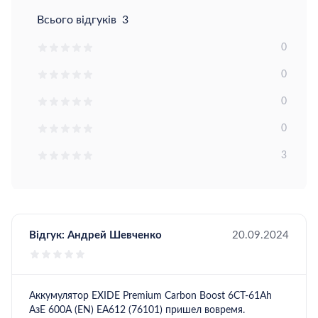
захисту від короткого замикання та протікань;
Всього відгуків
3
Універсальність: підходить для автомобілів з
0
помірною кількістю електроніки, що вимагає
надійного джерела живлення.
0
0
Модель EXIDE Premium EA612 забезпечує стабільну
роботу навіть при частих запусках двигуна та
0
використанні додаткових електросистем, що робить
її чудовим вибором для щоденної експлуатації.
3
Використання EXIDE EA612 гарантує надійність,
довговічність і безпеку, дозволяючи водієві бути
впевненим у працездатності всіх бортових систем.
Автомобільний акумулятор
EXIDE Premium 6СТ-61Ah
АзЕ (EA612)
поєднує високу продуктивність, тривалий
Відгук:
Андрей Шевченко
20.09.2024
термін служби та надійність, забезпечуючи впевнений
запуск двигуна в будь-яких умовах та стабільну
роботу електросистем автомобіля.
Аккумулятор EXIDE Premium Carbon Boost 6СТ-61Ah
АзЕ 600A (EN) EA612 (76101) пришел вовремя.