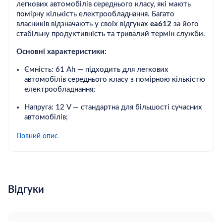
легкових автомобілів середнього класу, які мають
помірну кількість електрообладнання. Багато
власників відзначають у своїх відгуках
ea612
за його
стабільну продуктивність та тривалий термін служби.
Основні характеристики:
Ємність: 61 Ah — підходить для легкових
автомобілів середнього класу з помірною кількістю
електрообладнання;
Напруга: 12 V — стандартна для більшості сучасних
автомобілів;
Пусковий струм: 600 А — забезпечує впевнений
Повний опис
запуск двигуна в будь-яких умовах, включаючи
холодні температури;
Технологія: виготовлений із застосуванням
технологій від EXIDE, що гарантує довгий термін
Відгуки
служби та підвищену стійкість до циклічних
навантажень;
Захист: містить вдосконалену систему безпеки для