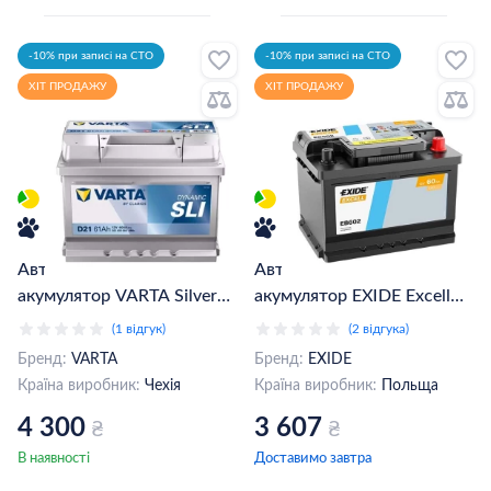
-10% при записі на СТО
-10% при записі на СТО
ХІТ ПРОДАЖУ
ХІТ ПРОДАЖУ
Автомобільний
Автомобільний
акумулятор VARTA Silver
акумулятор EXIDE Excell
Dynamic D21 6CT-61Ah
6СТ-60Ah АзЕ (EB602)
(1 відгук)
(2 відгука)
АзЕ (561400060)
Бренд:
VARTA
Бренд:
EXIDE
Країна виробник:
Чехія
Країна виробник:
Польща
4 300
3 607
₴
₴
В наявності
Доставимо завтра