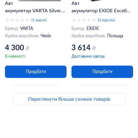
Автомобільний
Автомобільний
акумулятор VARTA Silver
акумулятор EXIDE Excell
Dynamic D21 6CT-61Ah
6СТ-60Ah АзЕ (EB602)
(1 відгук)
(2 відгука)
АзЕ (561400060)
Бренд:
VARTA
Бренд:
EXIDE
Країна виробник:
Чехія
Країна виробник:
Польща
4 300
3 614
₴
₴
В наявності
Доставимо завтра
Придбати
Придбати
Переглянути більше схожих товарів