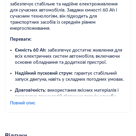
забезпечує стабільне та надійне електроживлення
для сучасних автомобілів. Завдяки ємності 60 Ah і
сучасним технологіям, він підходить для
транспортних засобів із середнім рівнем
енергоспоживання.
Переваги:
Ємність 60 Ah
: забезпечує достатнє живлення для
всіх електричних систем автомобіля, включаючи
основне обладнання та додаткові пристрої.
Надійний пусковий струм
: гарантує стабільний
запуск двигуна, навіть у складних погодних умовах.
Довговічність
: використання якісних матеріалів і
передових технологій підвищує термін служби
акумулятора.
Повний опис
Захист від вібрацій
: спеціальна конструкція
мінімізує вплив вібрацій, що підвищує стійкість і
надійність акумулятора.