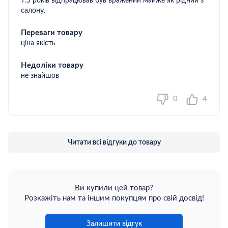
7.5 років відпрацював був вражений майже як рідний з
салону.
Переваги товару
ціна якість
Недоліки товару
не знайшов
0
4
Читати всі відгуки до товару
Ви купили цей товар?
Розкажіть нам та іншим покупцям про свій досвід!
Залишити відгук