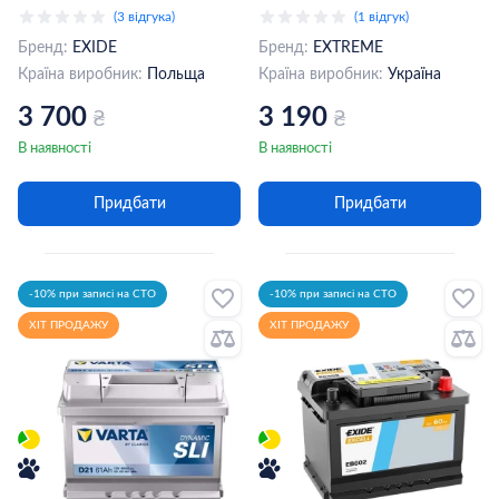
Premium 6СТ-61Ah АзЕ
60Аh АзЕ (EX600)
(3 відгука)
(1 відгук)
(EA612)
Бренд:
EXIDE
Бренд:
EXTREME
Країна виробник:
Польща
Країна виробник:
Україна
3 700
3 190
₴
₴
В наявності
В наявності
Придбати
Придбати
-10% при записі на СТО
-10% при записі на СТО
ХІТ ПРОДАЖУ
ХІТ ПРОДАЖУ