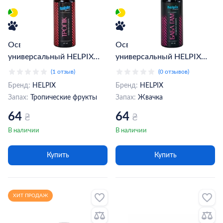
Освежитель воздуха
Освежитель воздуха
универсальный HELPIX
универсальный HELPIX
тропик 60 мл (802265)
бабл гам 60 мл (802227)
(1 отзыв)
(0 отзывов)
Бренд:
HELPIX
Бренд:
HELPIX
Запах:
Тропические фрукты
Запах:
Жвачка
64
64
₴
₴
В наличии
В наличии
Купить
Купить
ХИТ ПРОДАЖ