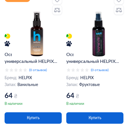
Освежитель воздуха
Освежитель воздуха
универсальный HELPIX
универсальный HELPIX
ваниль 60 мл (802197)
маракуйя 60 мл (802241)
(0 отзывов)
(0 отзывов)
Бренд:
HELPIX
Бренд:
HELPIX
Запах:
Ванильные
Запах:
Фруктовые
64
64
₴
₴
В наличии
В наличии
Купить
Купить