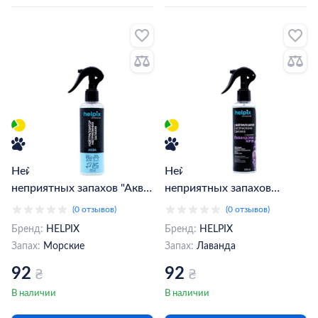
Нейтрализатор
Нейтрализатор
неприятных запахов "Аква"
неприятных запахов
200 мл (4823075804160)
HELPIX "Лавандовая
(0 отзывов)
(0 отзывов)
Мечта" 200 мл
Бренд:
HELPIX
Бренд:
HELPIX
Запах:
Морские
Запах:
Лаванда
92
92
₴
₴
В наличии
В наличии