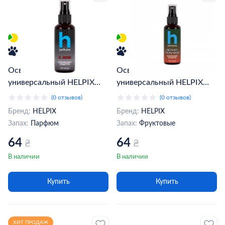
Освежитель воздуха
Освежитель воздуха
универсальный HELPIX
универсальный HELPIX
парфум H.BOSS 60 мл
клубника-яблоко 60 мл
(0 отзывов)
(0 отзывов)
(802296)
(802173)
Бренд:
HELPIX
Бренд:
HELPIX
Запах:
Парфюм
Запах:
Фруктовые
64
64
₴
₴
В наличии
В наличии
Купить
Купить
ХИТ ПРОДАЖ