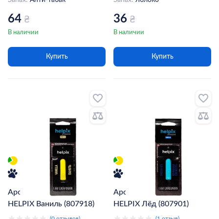
Запах:
Анти-табак
Запах:
Яблоко
64
36
₴
₴
В наличии
В наличии
Купить
Купить
Ароматизатор жидкий
Ароматизатор жидкий
HELPIX Ваниль (807918)
HELPIX Лёд (807901)
(0 отзывов)
(1 отзыв)