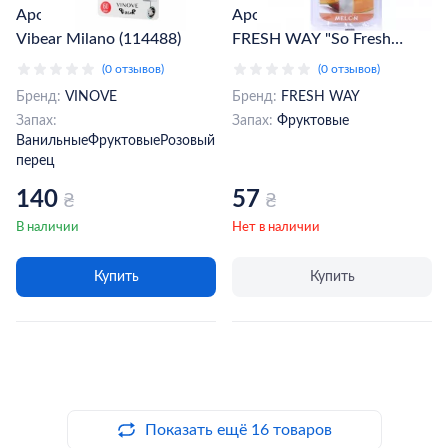
Ароматизатор Vinove
Ароматизатор жидкий
Vibear Milano (114488)
FRESH WAY "So Fresh
Ampule" Melon 4,5мл
(0 отзывов)
(0 отзывов)
(40751606/817517)
Бренд:
VINOVE
Бренд:
FRESH WAY
Запах:
Запах:
Фруктовые
Ванильные
Фруктовые
Розовый
перец
140
57
₴
₴
В наличии
Нет в наличии
Купить
Купить
Показать ещё 16 товаров