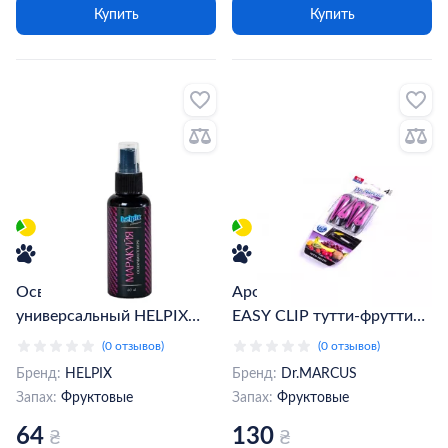
Купить
Купить
Освежитель воздуха
Ароматизатор Dr.MARCUS
универсальный HELPIX
EASY CLIP тутти-фрутти
маракуйя 60 мл (802241)
(768812)
(0 отзывов)
(0 отзывов)
Бренд:
HELPIX
Бренд:
Dr.MARCUS
Запах:
Фруктовые
Запах:
Фруктовые
64
130
₴
₴