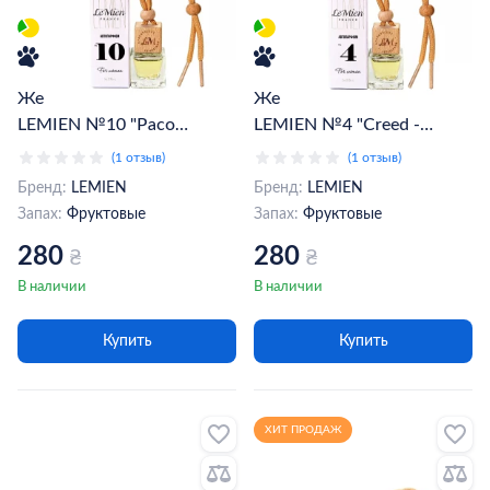
Женский автопарфюм
Женский автопарфюм
LEMIEN №10 "Paco
LEMIEN №4 "Creed -
Rabanne - Lady Million"
Aventus for Her" (020407)
(1 отзыв)
(1 отзыв)
(021000)
Бренд:
LEMIEN
Бренд:
LEMIEN
Запах:
Фруктовые
Запах:
Фруктовые
280
280
₴
₴
В наличии
В наличии
Купить
Купить
ХИТ ПРОДАЖ