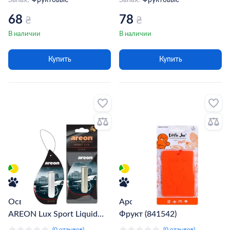
Запах:
Фруктовые
Запах:
Фруктовые
68
78
₴
₴
В наличии
В наличии
Купить
Купить
Освежитель воздуха
Ароматизатор LITTLE JOE
AREON Lux Sport Liquid
Фрукт (841542)
Gold 5мл (963619)
(0 отзывов)
(0 отзывов)