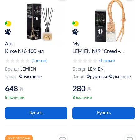
Аромадиффузор LeMien
Мужской автопарфюм
Kirke №6 100 мл
LEMIEN №9 "Creed -
Aventus" (010905)
(1 отзыв)
(1 отзыв)
Бренд:
LEMIEN
Бренд:
LEMIEN
Запах:
Фруктовые
Запах:
Фруктовые
Фужерные
648
280
₴
₴
В наличии
В наличии
Купить
Купить
ХИТ ПРОДАЖ