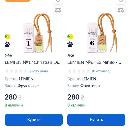
Женский автопарфюм
Женский автопарфюм
LEMIEN №1 "Сhristian Dior
LEMIEN №6 "Ex Nihilo -
- Jadore" (020102)
Fleur Narcotique" (020607)
(0 отзывов)
(0 отзывов)
Бренд:
LEMIEN
Бренд:
LEMIEN
Запах:
Фруктовые
Запах:
Фруктовые
280
280
₴
₴
В наличии
В наличии
Купить
Купить