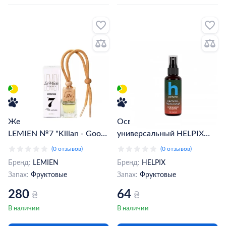
Женский автопарфюм
Освежитель воздуха
LEMIEN №7 "Kilian - Good
универсальный HELPIX
Girl Gone Bad" (020706)
клубника-яблоко 60 мл
(0 отзывов)
(0 отзывов)
(802173)
Бренд:
LEMIEN
Бренд:
HELPIX
Запах:
Фруктовые
Запах:
Фруктовые
280
64
₴
₴
В наличии
В наличии