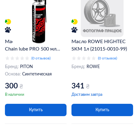
Масло для цепи PITON
Масло ROWE HIGHTEC
Chain lube PRO 500 мл
SKM 1л (21015-0010-99)
(401925) (000021723)
(0 отзывов)
(0 отзывов)
Бренд:
PITON
Бренд:
ROWE
Основа:
Синтетическая
300
341
₴
₴
В наличии
Доставим завтра
Купить
Купить