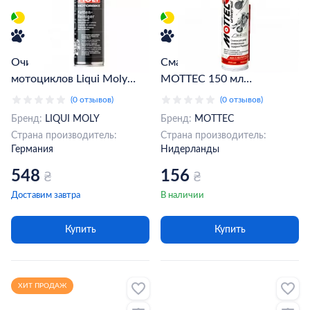
Очиститель цепей
Смазка для цепей
мотоциклов Liqui Moly
MOTTEC 150 мл
Motorbike Ketten-Reiniger
(XM10001)
(0 отзывов)
(0 отзывов)
0,5 л (1602)
Бренд:
LIQUI MOLY
Бренд:
MOTTEC
Страна производитель:
Страна производитель:
Германия
Нидерланды
548
156
₴
₴
Доставим завтра
В наличии
Купить
Купить
ХИТ ПРОДАЖ