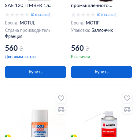
SAE 120 TIMBER 1л
промышленного
(102792) (785001)
применения Motip
(0 отзывов)
(0 отзывов)
Industrial Chain Grease, 500
Бренд:
MOTUL
Бренд:
MOTIP
мл (090205BS)
Страна производитель:
Упаковка:
Баллончик
Франция
560
560
₴
₴
Доставим завтра
В наличии
Купить
Купить