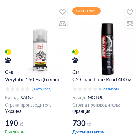
ХИТ ПРОДАЖ
Смазка для цепей XADO
Смазка для цепей MOTUL
Verylube 150 мл (баллон
C2 Chain Lube Road 400 мл
210 мл) (XB40343)
(102981) (815416)
(0 отзывов)
(0 отзывов)
Бренд:
XADO
Бренд:
MOTUL
Страна производитель:
Страна производитель:
Украина
Франция
190
730
₴
₴
В наличии
Доставим завтра