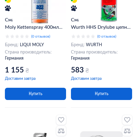
Смазка для цепей Liqui
Смазка консистентная
Moly Kettenspray 400мл
Wurth HHS Drylube цепная
(3579)
400мл (08931066)
(0 отзывов)
(0 отзывов)
Бренд:
LIQUI MOLY
Бренд:
WURTH
Страна производитель:
Страна производитель:
Германия
Германия
1 155
583
₴
₴
Доставим завтра
Доставим завтра
Купить
Купить