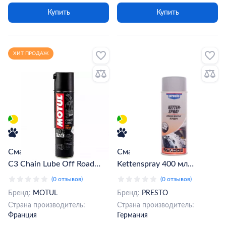
Купить
Купить
ХИТ ПРОДАЖ
Смазка для цепей MOTUL
Смазка для цепей Presto
C3 Chain Lube Off Road
Kettenspray 400 мл
400 мл (102982)(815516)
(217630)
(0 отзывов)
(0 отзывов)
Бренд:
MOTUL
Бренд:
PRESTO
Страна производитель:
Страна производитель:
Франция
Германия