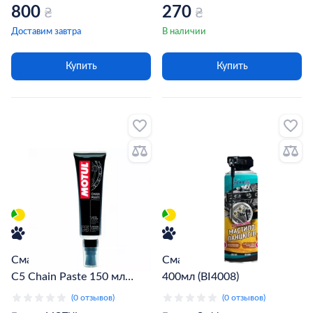
800
270
₴
₴
Доставим завтра
В наличии
Купить
Купить
Смазка для цепей MOTUL
Смазка для цепей CarBI
C5 Chain Paste 150 мл
400мл (BI4008)
(102984)
(0 отзывов)
(0 отзывов)