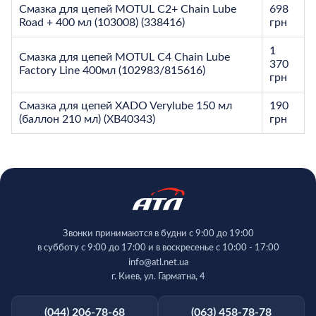
Смазка для цепей MOTUL C2+ Chain Lube
698
Road + 400 мл (103008) (338416)
грн
1
Смазка для цепей MOTUL C4 Chain Lube
370
Factory Line 400мл (102983/815616)
грн
Смазка для цепей XADO Verylube 150 мл
190
(баллон 210 мл) (XB40343)
грн
Звонки принимаются в будни с 9:00 до 19:00
в субботу с 9:00 до 17:00 и в воскресенье с 10:00 - 17:00
info@atl.net.ua
г. Киев, ул. Гарматна, 4
(044) 206-78-68
(063) 458-78-78