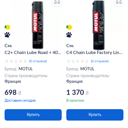
Смазка для цепей MOTUL
Смазка для цепей MOTUL
C2+ Chain Lube Road + 400
C4 Chain Lube Factory Line
мл (103008) (338416)
400мл (102983/815616)
(0 отзывов)
(0 отзывов)
Бренд:
MOTUL
Бренд:
MOTUL
Страна производитель:
Страна производитель:
Франция
Франция
698
1 370
₴
₴
Доставим сегодня
В наличии
Купить
Купить