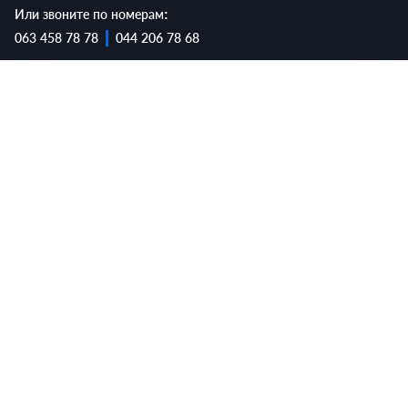
Или звоните по номерам:
063 458 78 78
044 206 78 68
Не переживайте, Вы в надежных руках!
Обслуживание в АТЛ — это
просто, быстро и качественно
🔥
01.