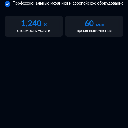
Профессиональные механики и европейское оборудование
Техпомощь
Инструменты и оборудование
Автот
1,240
60
₴
мин
стоимость услуги
время выполнения