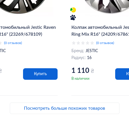
втомобильный Jestiс Raven
Колпак автомобильный Jes
R16" (23269/678109)
Ring Mix R16" (24209/6786
(0 отзывов)
(0 отзывов)
TIC
Бренд:
JESTIC
Радиус:
16
1 110
₴
₴
Купить
К
В наличии
Посмотреть больше похожих товаров