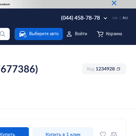
×
(044) 458-78-78
UA
RU
Выберите авто
Войти
Корзина
/677386)
1234928
Код
Купить
Купить в 1 клик