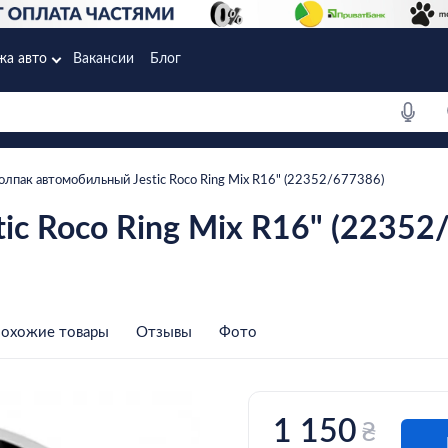
жа авто
Вакансии
Блог
олпак автомобильный Jestiс Roco Ring Mix R16" (22352/677386)
iс Roco Ring Mix R16" (22352
охожие товары
Отзывы
Фото
1 150
₴