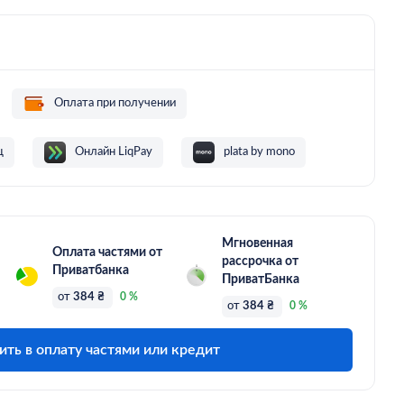
Оплата при получении
ц
Онлайн LiqPay
plata by mono
Мгновенная
Оплата частями от
рассрочка от
Приватбанка
ПриватБанка
от
384 ₴
0 %
от
384 ₴
0 %
ить в оплату частями или кредит