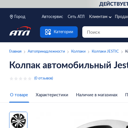
Город
Автосервис
Сеть АТЛ
Клиентам
Прода
Категории
Главная
Автопринадлежности
Колпаки
Колпаки JESTIC
К
Колпак автомобильный Jest
(0 отзывов)
О товаре
Характеристики
Наличие в магазинах
П