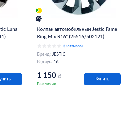
tiс Luna
Колпак автомобильный Jestiс Fame
11)
Ring Mix R16" (25516/502121)
(0 отзывов)
Бренд:
JESTIC
Радиус:
16
1 150
₴
упить
Купить
В наличии