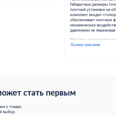
Габаритные размеры точ
плотной установки на о
комплект входит стопорн
обеспечивает плотную ф
механических воздейств
давлением не переживая 
Пластик, из которого из
изменению температуры 
Полное описание
сильный мороз, что прод
Автомобильные колпаки 
помощью вы сможете сде
может стать первым
ия о товаре.
й выбор.