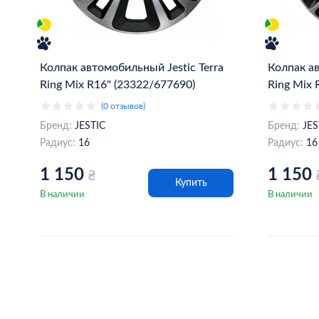
Колпак автомобильный Jestiс Terra
Колпак а
Ring Mix R16" (23322/677690)
Ring Mix 
(0 отзывов)
Бренд:
JESTIC
Бренд:
JES
Радиус:
16
Радиус:
16
1 150
1 150
₴
Купить
В наличии
В наличии