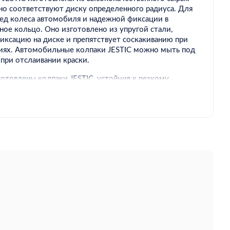
но соответствуют диску определенного радиуса. Для
бед колеса автомобиля и надежной фиксации в
ое кольцо. Оно изготовлено из упругой стали,
иксацию на диске и препятствует соскакиванию при
иях. Автомобильные колпаки JESTIC можно мыть под
при отслаивании краски.
готовлены колпаки JESTIC, устойчив к резкому
окружающей среды. Он не становится хрупким в
левает срок его службы.
относятся к элементам тюнинга автомобиля, с их
лать яркий акцент и выделяться среди прочих.