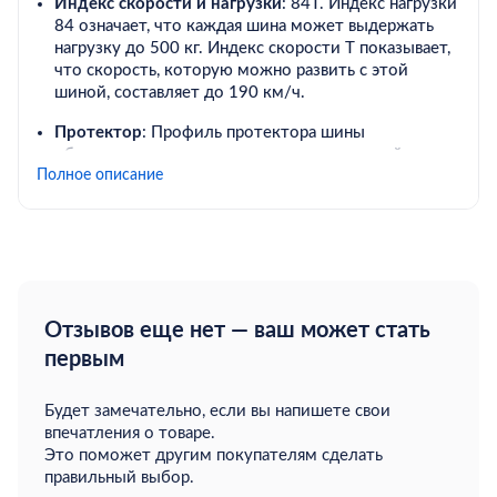
Индекс скорости и нагрузки
: 84T. Индекс нагрузки
84 означает, что каждая шина может выдержать
нагрузку до 500 кг. Индекс скорости T показывает,
что скорость, которую можно развить с этой
шиной, составляет до 190 км/ч.
Протектор
: Профиль протектора шины
обеспечивает хорошее сцепление с дорогой,
Полное описание
которое делает ее устойчивой и надежной даже на
мокрой или крутой дороге.
Комфорт
: Шина Ovation VI-682 обеспечивает
комфортную езду и устойчивость на дороге,
уменьшая вибрации и шум во время движения.
Эффективность
: Благодаря оптимизированной
Отзывов еще нет — ваш может стать
конструкции и материалам, эта шина обеспечивает
первым
эффективное соотношение между
производительностью и расходом топлива.
Будет замечательно, если вы напишете свои
впечатления о товаре.
Эта шина является прекрасным выбором для тех, кто
Это поможет другим покупателям сделать
ищет надежные и эффективные шины для своего
правильный выбор.
автомобиля, которые обеспечат комфортную и