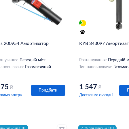
hs 200954 Амортизатор
KYB 343097 Амортиза
ашування:
Передній міст
Розташування:
Передній м
наповнювача:
Газомасляний
Тип наповнювача:
Газомас
575
1 547
₴
₴
Придбати
авимо завтра
Доставимо сьогодні
при записі на СТО
-10% при записі на СТО