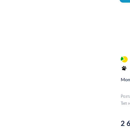
KONI
FEBI BILSTEIN
KOREASTAR
DT Spare Parts
TEMPLIN
FORD
STARLINE
Mon
BMW
SABO
Розт
Тип 
SAMPA
Alko
2 
GM