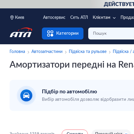
Киев
Автосервис
Сеть АТЛ
Клієнтам
Прода
Категории
Головна
Автозапчастини
Підвіска та рульове
Підвіска /
Амортизатори передні на Ren
Підбір по автомобілю
Вибір автомобіля дозволяє відобразити лиш