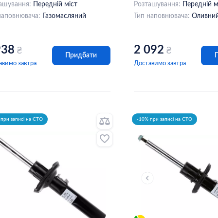
ашування:
Передній міст
Розташування:
Передній м
наповнювача:
Газомасляний
Тип наповнювача:
Оливни
938
2 092
₴
₴
Придбати
авимо завтра
Доставимо завтра
при записі на СТО
-10% при записі на СТО