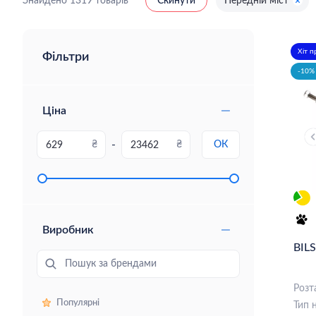
Знайдено 1319 товарів
Скинути
Передній міст
Хіт 
Фільтри
-10% 
Ціна
-
₴
₴
ОК
Виробник
BIL
Пошук за брендами
Розт
Популярні
Тип 