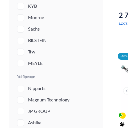
KYB
2 
Monroe
Дост
Sachs
BILSTEIN
Trw
-10% 
MEYLE
Усі бренди
Nipparts
Magnum Technology
JP GROUP
Ashika