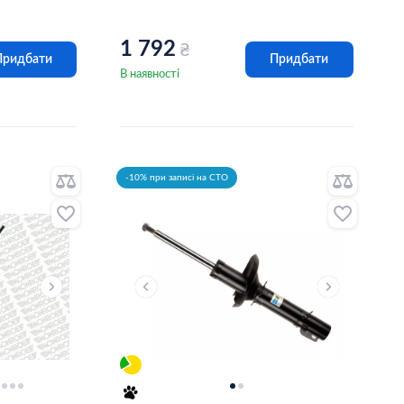
1 792
₴
Придбати
Придбати
В наявності
-10% при записі на СТО