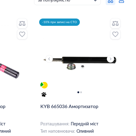
-10% при записі на СТО
тор
KYB 665036 Амортизатор
іст
Розташування:
Передній міст
ляний
Тип наповнювача:
Оливний