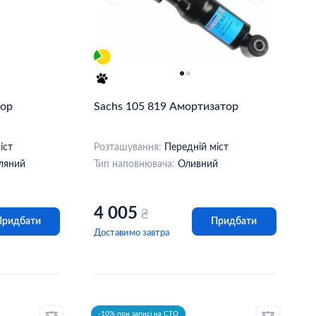
тор
Sachs 105 819 Амортизатор
іст
Розташування:
Передній міст
ляний
Тип наповнювача:
Оливний
4 005
₴
Придбати
Придбати
Доставимо завтра
-10% при записі на СТО