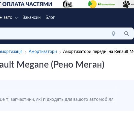
ж авто
Вакансии
Блог
 амортизація
Амортизатори
Амортизатори передні на Renault M
ault Megane (Рено Меган)
е ті запчастини, які підходять для вашого автомобіля