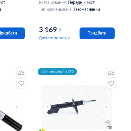
іст
Розташування:
Передній міст
й
Тип наповнювача:
Газомасляний
3 169
₴
Придбати
Придбати
Доставимо завтра
-10% при записі на СТО