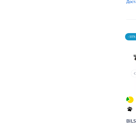
Дост
MERCEDES-BENZ
Toyota
PORSCHE
-10% 
VAG
Renault
CHERY
DUCATI
MOTOR7
GM
Arnott
BIL
FITSHI