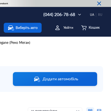
(044) 206-78-68
UA
RU
Кошик
Виберіть авто
Увійти
egane (Рено Меган)
Додати автомобіль