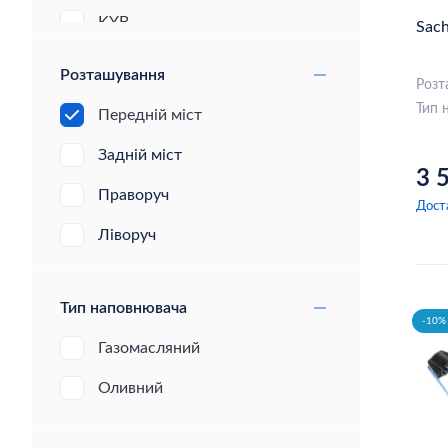
KYB
Sac
Monroe
Розташування
Розт
Sachs
Тип 
Передній міст
BILSTEIN
Задній міст
3 
Magneti Marelli
Праворуч
Дост
Trw
Ліворуч
MEYLE
NK
Тип наповнювача
-10% 
BOGE
Газомасляний
Borsehung
Оливний
Denckermann