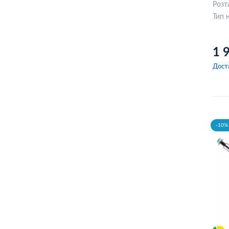
Розт
GLOBER
Тип 
GMB
1 
VOLVO
Дост
Mando
MOBIS
PARTS-MALL
-10% 
Honda
SUBARU
Hyundai/Kia
MITSUBISHI
Mazda