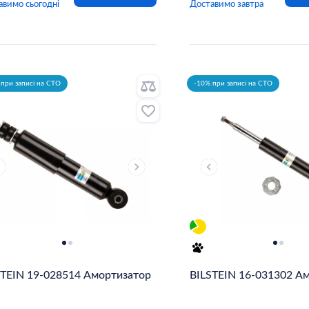
авимо сьогодні
Доставимо завтра
при записі на СТО
-10% при записі на СТО
STEIN 19-028514 Амортизатор
BILSTEIN 16-031302 А