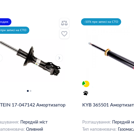
продаж
-10% при записі на СТО
при записі на СТО
STEIN 17-047142 Амортизатор
KYB 365501 Амортиза
ашування:
Передній міст
Розташування:
Передній м
наповнювача:
Оливний
Тип наповнювача:
Газомас