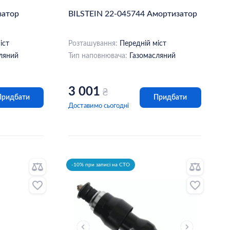
затор
BILSTEIN 22-045744 Амортизатор
іст
Розташування:
Передній міст
ляний
Тип наповнювача:
Газомасляний
3 001
₴
Придбати
Придбати
Доставимо сьогодні
-10% при записі на СТО