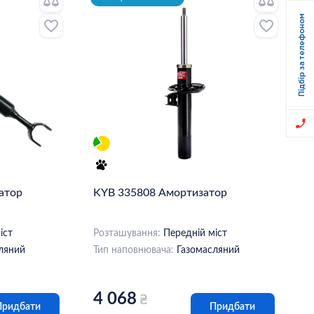
Підбір за телефоном
атор
KYB 335808 Амортизатор
іст
Розташування:
Передній міст
ляний
Тип наповнювача:
Газомасляний
4 068
₴
Придбати
Придбати