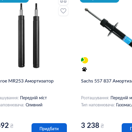
roe MR253 Амортизатор
Sachs 557 837 Амортиз
ашування:
Передній міст
Розташування:
Передній м
наповнювача:
Оливний
Тип наповнювача:
Газомас
692
3 238
₴
₴
Придбати