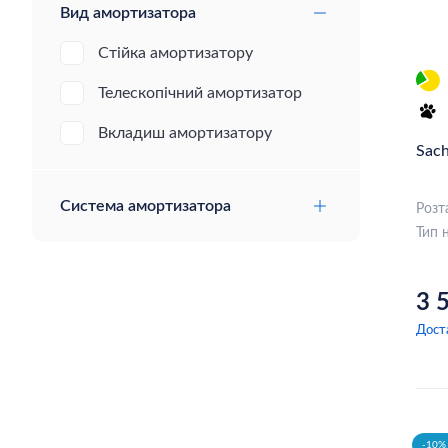
Вид амортизатора
FAST
Стійка амортизатору
MAXTRAC
Телескопічний амортизатор
Optimal
Вкладиш амортизатору
HERTH+BUSS JAKOPARTS
Sac
Profit
Система амортизатора
Розт
Asam
Тип 
Japanparts
Swag
3 
Дост
WABCO
Ina
GATES
-10% 