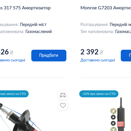
hs 317 575 Амортизатор
Monroe G7203 Аморти
ашування:
Передній міст
Розташування:
Передній м
наповнювача:
Газомасляний
Тип наповнювача:
Газомас
526
2 392
₴
₴
Придбати
авимо сьогодні
Доставимо сьогодні
при записі на СТО
-10% при записі на СТО