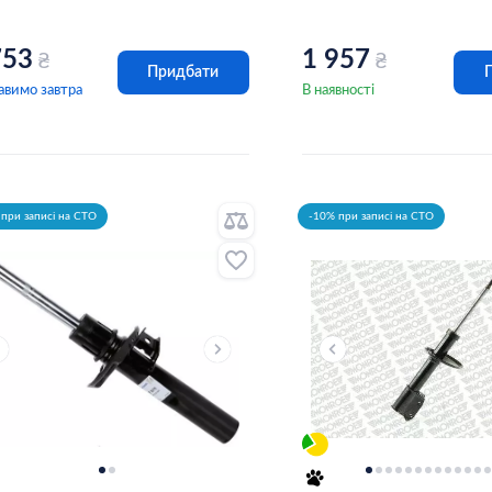
753
1 957
₴
₴
Придбати
авимо завтра
В наявності
при записі на СТО
-10% при записі на СТО