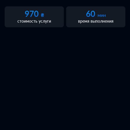
970
60
₴
мин
Техпомощь
Инструменты и оборудование
Автот
стоимость услуги
время выполнения