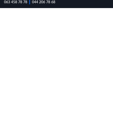
063 458 78 78
044 206 78 68
Не переживайте, Вы в надежных руках!
Обслуживание в АТЛ — это
просто, быстро и качественно
🔥
01.