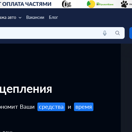
ажа авто
Вакансии
Блог
сцепления
кономит Ваши
средства
и
время