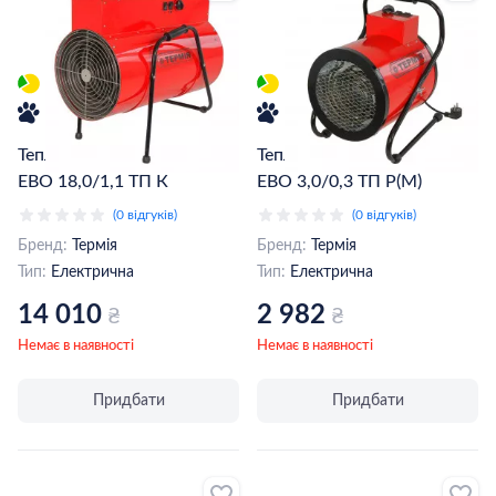
Теплова гармата Термія АТ
Теплова гармата Термія АТ
ЕВО 18,0/1,1 ТП К
ЕВО 3,0/0,3 ТП Р(М)
(0 відгуків)
(0 відгуків)
Бренд:
Термія
Бренд:
Термія
Тип:
Електрична
Тип:
Електрична
14 010
2 982
₴
₴
Немає в наявності
Немає в наявності
Придбати
Придбати