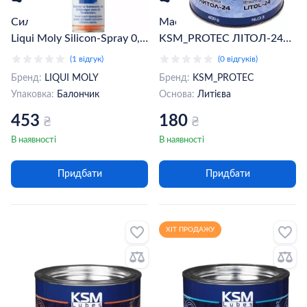
Силіконове мастило-спрей
Мастило пластичне
Liqui Moly Silicon-Spray 0,3
KSM_PROTEC ЛІТОЛ-24
л (3955)
0,4 кг (KSM-L2404)
(1 відгук)
(0 відгуків)
Бренд:
LIQUI MOLY
Бренд:
KSM_PROTEC
Упаковка:
Балончик
Основа:
Литієва
453
180
₴
₴
В наявності
В наявності
Придбати
Придбати
ХІТ ПРОДАЖУ