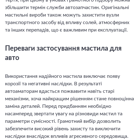
тертя, при цьому в умовах грамотного підбору можна
збільшити термін служби автозапчастин. Оригінальні
мастильні вироби також можуть захистити вузли
транспортного засобу від впливу солей, атмосферних
та інших перепадів, що є важливим при експлуатації.
Переваги застосування мастила для
авто
Використання надійного мастила виключає появу
корозії та негативні наслідки. В результаті
автоаматорам вдасться пожвавити навіть старі
механізми, хоча найкращим рішенням стане повноцінна
заміна деталей. Перед придбанням необхідно
насамперед звертати увагу на різновиди мастил та
параметри сумісності. Грамотний вибір дозволить
забезпечити високий рівень захисту та виключити
наслідки внаслідок впливів агресивного середовища.