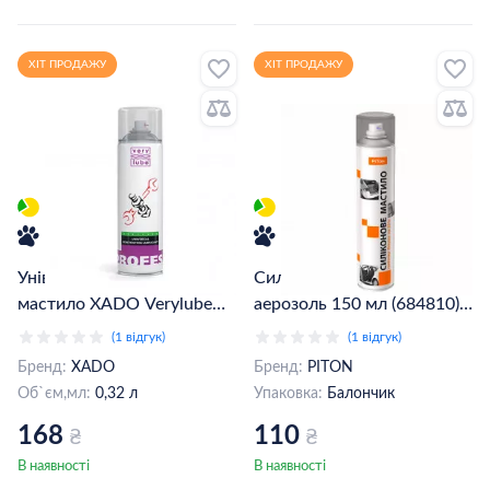
ХІТ ПРОДАЖУ
ХІТ ПРОДАЖУ
Універсальне проникаюче
Силіконова змазка PITON
мастило XADO Verylube
аерозоль 150 мл (684810)
320 мл (балон 405 мл)
(40748177)
(1 відгук)
(1 відгук)
(ХВ40003)
Бренд:
XADO
Бренд:
PITON
Об`єм,мл:
0,32 л
Упаковка:
Балончик
168
110
₴
₴
В наявності
В наявності