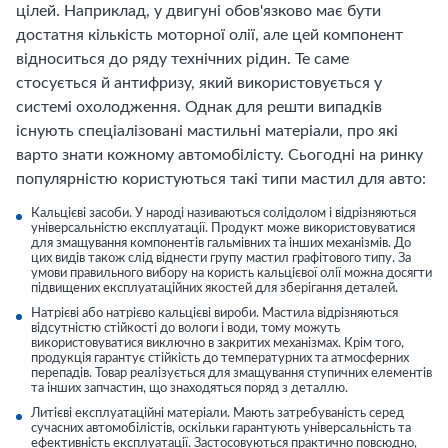
цілей. Наприклад, у двигуні обов'язково має бути
достатня кількість моторної олії, але цей компонент
відноситься до ряду технічних рідин. Те саме
стосується й антифризу, який використовується у
системі охолодження. Однак для решти випадків
існують спеціалізовані мастильні матеріали, про які
варто знати кожному автомобілісту. Сьогодні на ринку
популярністю користуються такі типи мастил для авто:
Кальцієві засоби. У народі називаються солідолом і відрізняються
універсальністю експлуатації. Продукт може використовуватися
для змащування компонентів гальмівних та інших механізмів. До
цих видів також слід віднести групу мастил графітового типу. За
умови правильного вибору на користь кальцієвої олії можна досягти
підвищених експлуатаційних якостей для зберігання деталей.
Натрієві або натрієво кальцієві вироби. Мастила відрізняються
відсутністю стійкості до вологи і води, тому можуть
використовуватися виключно в закритих механізмах. Крім того,
продукція гарантує стійкість до температурних та атмосферних
перепадів. Товар реалізується для змащування ступичних елементів
та інших запчастин, що знаходяться поряд з деталлю.
Литієві експлуатаційні матеріали. Мають затребуваність серед
сучасних автомобілістів, оскільки гарантують універсальність та
ефективність експлуатації. Застосовуються практично повсюдно,