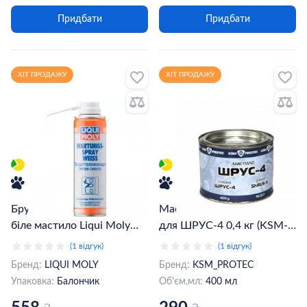
Придбати
Придбати
ХІТ ПРОДАЖУ
ХІТ ПРОДАЖУ
Брудовідштовхувальне
Мастило KSM_PROTEC
біле мастило Liqui Moly
для ШРУС-4 0,4 ​​кг (KSM-
Wartungs-Spray Weiss 0,25
04)
(1 відгук)
(1 відгук)
л (3953)
Бренд:
LIQUI MOLY
Бренд:
KSM_PROTEC
Упаковка:
Балончик
Об'єм,мл:
400 мл