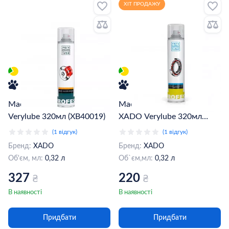
ХІТ ПРОДАЖУ
Мастило супортів Xado
Мастило літієве густе
Verylube 320мл (XB40019)
XADO Verylube 320мл
(балон 405мл) (XB40018)
(1 відгук)
(1 відгук)
Бренд:
XADO
Бренд:
XADO
Об'єм, мл:
0,32 л
Об`єм,мл:
0,32 л
327
220
₴
₴
В наявності
В наявності
Придбати
Придбати