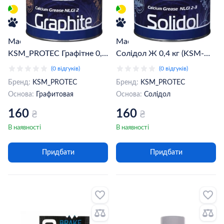
Мастило пластичне
Мастило KSM_PROTEC
KSM_PROTEC Графітне 0,4
Солідол Ж 0,4 кг (KSM-
кг ( KSM-04G)
S04)
(0 відгуків)
(0 відгуків)
Бренд:
KSM_PROTEC
Бренд:
KSM_PROTEC
Основа:
Графитовая
Основа:
Солідол
160
160
₴
₴
В наявності
В наявності
Придбати
Придбати