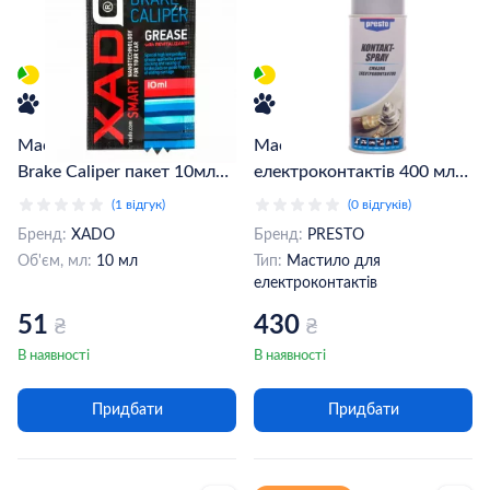
Мастило супортів Xado
Мастило PRESTO для
Brake Caliper пакет 10мл
електроконтактів 400 мл
(ХA40119)
(217951)
(1 відгук)
(0 відгуків)
Бренд:
XADO
Бренд:
PRESTO
Об'єм, мл:
10 мл
Тип:
Мастило для
електроконтактів
51
430
₴
₴
В наявності
В наявності
Придбати
Придбати