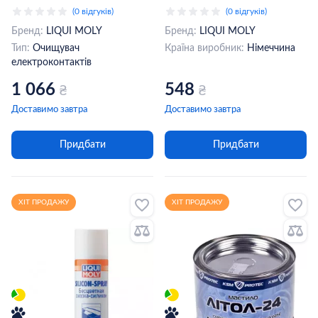
Moly Pro-line Electronic
Motorbike Ketten-Reiniger
(0 відгуків)
(0 відгуків)
Spray 0,4 л (7386)
0,5 л (1602)
Бренд:
LIQUI MOLY
Бренд:
LIQUI MOLY
Тип:
Очищувач
Країна виробник:
Німеччина
електроконтактів
1 066
548
₴
₴
Доставимо завтра
Доставимо завтра
Придбати
Придбати
ХІТ ПРОДАЖУ
ХІТ ПРОДАЖУ