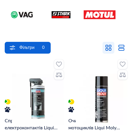
Фільтри
0
Спрей для
Очищувач ланцюгів
електроконтактів Liqui
мотоциклів Liqui Moly