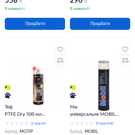
558
290
₴
₴
В наявності
В наявності
Придбати
Придбати
Тефлонове мастило Motip
Мастило пластичне
PTFE Dry 500 мл
універсальне MOBIL
(090201BS)
GREASE XHP 222 / 0,4 кг
(1 відгук)
(0 відгуків)
(XHP222 0.39KG)
Бренд:
MOTIP
Бренд:
MOBIL