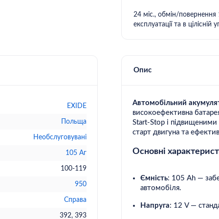
24 міс., обмін/повернення 14 днів за умови збереження товарного вигляду, без слідів
експлуатації та в цілісній у
Опис
Автомобільний акумулят
EXIDE
високоефективна батарея
Польща
Start-Stop і підвищеними
старт двигуна та ефекти
Необслуговувані
Основні характерист
105 Аг
100-119
Ємність
: 105 Ah — за
950
автомобіля.
Справа
Напруга
: 12 V — стан
392
393