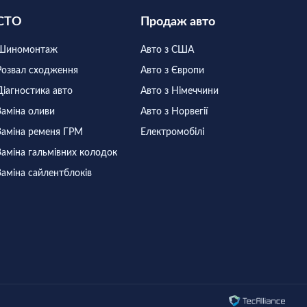
СТО
Продаж авто
Шиномонтаж
Авто з США
Розвал сходження
Авто з Європи
Діагностика авто
Авто з Німеччини
Заміна оливи
Авто з Норвегії
Заміна ременя ГРМ
Електромобілі
Заміна гальмівних колодок
Заміна сайлентблоків