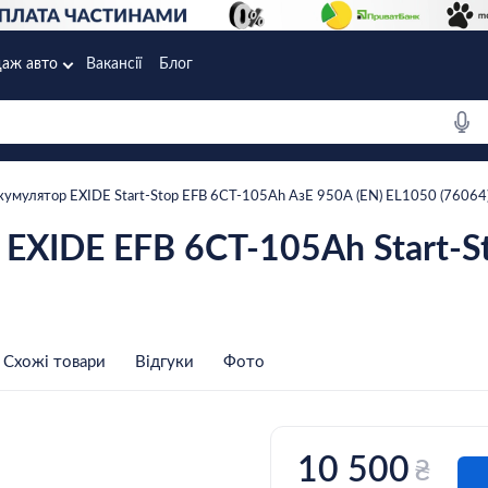
аж авто
Вакансії
Блог
кумулятор EXIDE Start-Stop EFB 6СТ-105Ah АзЕ 950A (EN) EL1050 (76064
EXIDE EFB 6СТ-105Ah Start-St
Схожі товари
Відгуки
Фото
10 500
₴