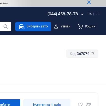
×
(044) 458-78-78
UA
RU
Виберіть авто
Увійти
Кошик
367074
Код
дбати
Купити за 1 клік