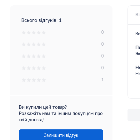
Ві
Всього відгуків
1
0
Ви
0
П
Як
0
Н
0
Н
1
Ви купили цей товар?
Розкажіть нам та іншим покупцям про
свій досвід!
Залишити відгук