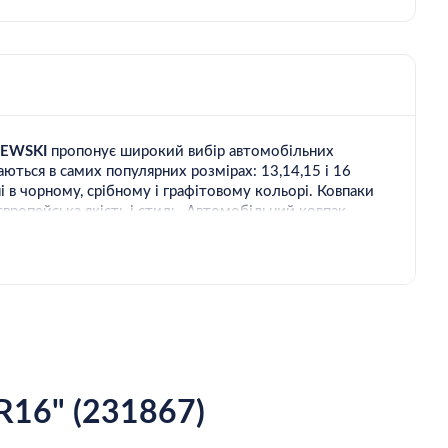
ZEWSKI
пропонує широкий вибір автомобільних
аються в самих популярних розмірах: 13,14,15 і 16
 в чорному, срібному і графітовому кольорі. Ковпаки
європейська якість і стиль. Автомобільний ковпак
 на 16 дюйм коліс. Колір: чорний.
R16" (231867)