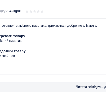
дгук:
Андрій
готовлені з якісного пластику, тримаються добре, не злітають.
ереваги товару
існий пластик
едоліки товару
е знайшов
Читати всі відгуки 