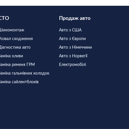
СТО
Продаж авто
Шиномонтаж
Авто з США
Розвал сходження
Авто з Європи
Діагностика авто
Авто з Німеччини
Заміна оливи
Авто з Норвегії
Заміна ременя ГРМ
Електромобілі
Заміна гальмівних колодок
Заміна сайлентблоків