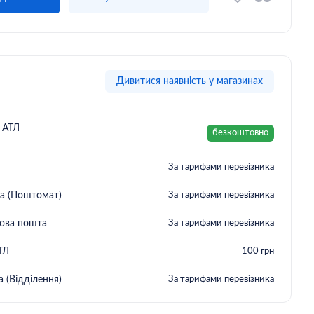
Дивитися наявність у магазинах
у АТЛ
безкоштовно
За тарифами перевізника
а (Поштомат)
За тарифами перевізника
Нова пошта
За тарифами перевізника
ТЛ
100 грн
 (Відділення)
За тарифами перевізника