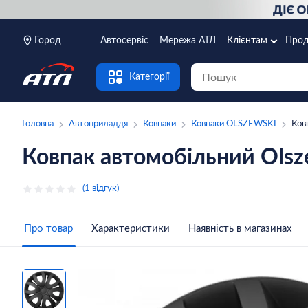
Город
Автосервіс
Мережа АТЛ
Клієнтам
Прод
Категорії
Головна
Автоприладдя
Ковпаки
Ковпаки OLSZEWSKI
Ков
Ковпак автомобільний Olsz
(1 відгук)
Про товар
Характеристики
Наявність в магазинах