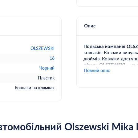
Опис
Польська компанія OLS
OLSZEWSKI
ковпаків. Ковпаки випуск
16
дюймів. Ковпаки доступні
фірми
OLSZEWSKI
– це 
Чорний
Повний опис
Mika
16"
czarny
підходить
Пластик
Ковпаки на клямках
втомобільний Olszewski Mika 