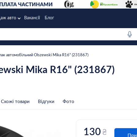
аж авто
Вакансії
Блог
пак автомобільний Olszewski Mika R16" (231867)
ewski Mika R16" (231867)
Схожі товари
Відгуки
Фото
130
₴
При