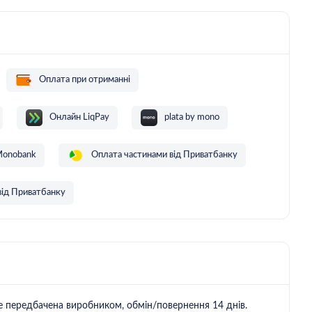
Оплата при отриманні
Онлайн LiqPay
plata by mono
Monobank
Оплата частинами від Приватбанку
від Приватбанку
не передбачена виробником, обмін/повернення 14 днів.