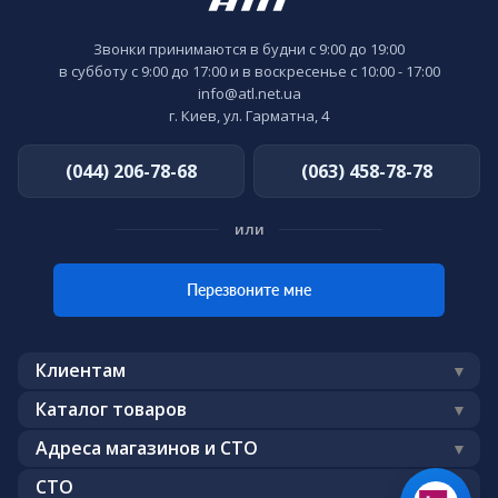
Звонки принимаются в будни с 9:00 до 19:00
в субботу с 9:00 до 17:00 и в воскресенье с 10:00 - 17:00
info@atl.net.ua
г. Киев, ул. Гарматна, 4
(044) 206-78-68
(063) 458-78-78
или
Перезвоните мне
Клиентам
Доставка
Каталог товаров
Публичный договор (оферта)
Аккумуляторы
Адреса магазинов и СТО
Гарантия
Моторное масло
Автоблог
СТО
Обмен - возврат