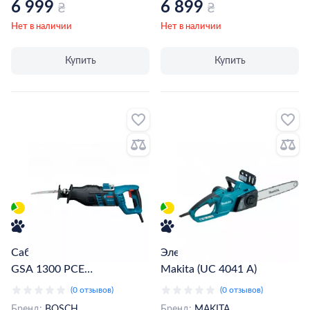
6 999
6 899
₴
₴
Нет в наличии
Нет в наличии
Купить
Купить
Сабельная пила BOSCH
Электропила цепная
GSA 1300 PCE
Makita (UC 4041 A)
(0.601.64E.200)
(0 отзывов)
(0 отзывов)
Бренд:
BOSCH
Бренд:
MAKITA