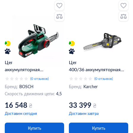
Цепная пила BOSCH
Цепная пила Karcher CS
аккумуляторная
400/36 аккумуляторная
UniversalChain
36В 7.5Ач 400мм 3/8
(0 отзывов)
(0 отзывов)
(0.600.8B8.000)
(1.042-505.0)
Бренд:
BOSCH
Бренд:
Karcher
Скорость движения цепи:
4,5
16 548
33 399
₴
₴
Доставим сегодня
Доставим завтра
Купить
Купить