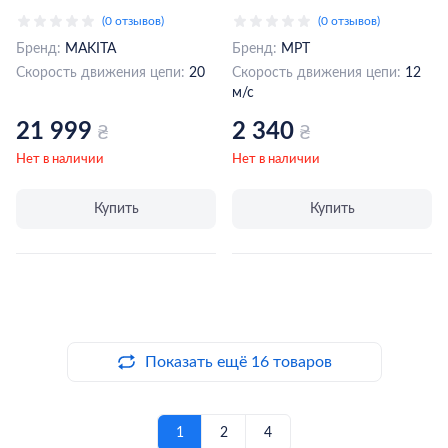
DUC353Z (каркас)
405 мм/16", 12м/с, 3600
(0 отзывов)
(0 отзывов)
(DUC353Z)
об/мин (MECS1607)
Бренд:
MAKITA
Бренд:
МРТ
Скорость движения цепи:
20
Скорость движения цепи:
12
м/с
21 999
2 340
₴
₴
Нет в наличии
Нет в наличии
Купить
Купить
Показать ещё 16 товаров
1
2
4