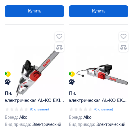
Купить
Купить
Пила цепная
Пилка цепная
электрическая AL-KO EKI
электрическая AL-KO EKS
2200/40 (112809/042450)
2400/40 (112808)
(0 отзывов)
(0 отзывов)
Бренд:
Alko
Бренд:
Alko
Вид привода:
Электрический
Вид привода:
Электрический