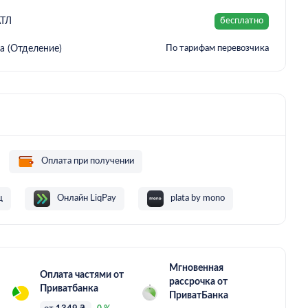
АТЛ
бесплатно
а (Отделение)
По тарифам перевозчика
Оплата при получении
ц
Онлайн LiqPay
plata by mono
Мгновенная
Оплата частями от
рассрочка от
Приватбанка
ПриватБанка