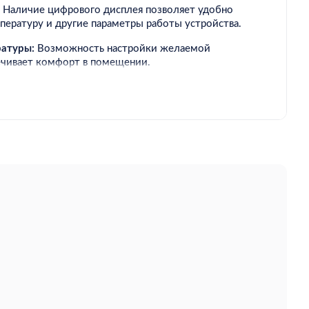
Наличие цифрового дисплея позволяет удобно
пературу и другие параметры работы устройства.
ратуры:
Возможность настройки желаемой
ечивает комфорт в помещении.
пактный дизайн и наличие ручки для переноски
 удобным в использовании и переноске из одного
енные защитные функции, такие как автоматическое
егреве или опрокидывании, обеспечивают
зования.
менение:
Подходит для использования дома, в офисе,
и в других местах, где требуется контролировать
им.
р NEO TOOLS, 2 в 1, цифровая модель (90-071)
версальным устройством для контроля температуры в
о делает его полезным инструментом в вашем быту и
м функциям и безопасности, этот прибор может