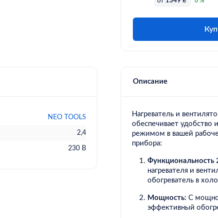
от
1349 ₴
0 %
Куп
Описание
Нагреватель и вентилято
NEO TOOLS
обеспечивает удобство 
2,4
режимом в вашей рабоче
прибора:
230 В
Функциональность 2
нагревателя и венти
обогреватель в холо
Мощность:
С мощнос
эффективный обогр