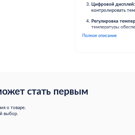
Цифровой дисплей:
контролировать тем
Регулировка темпе
температуры обесп
Полное описание
Портативность:
Ком
делают этот прибор
места в другое.
Безопасность:
Встро
выключение при пер
безопасность исполь
Универсальное при
может стать первым
на рабочем месте ил
температурный реж
ия о товаре.
Нагреватель и вентилято
й выбор.
является удобным и уни
различных условиях, чт
работе. Благодаря свои