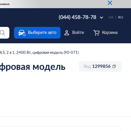
×
(044) 458-78-78
UA
RU
Выберите авто
Войти
Корзина
S, 2 в 1, 2400 Вт, цифровая модель (90-071)
ифровая модель
1299856
Код