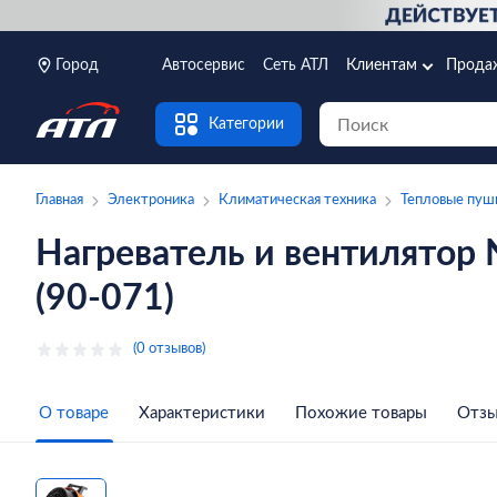
Город
Автосервис
Сеть АТЛ
Клиентам
Прода
Категории
Главная
Электроника
Климатическая техника
Тепловые пуш
Нагреватель и вентилятор 
(90-071)
(0 отзывов)
О товаре
Характеристики
Похожие товары
Отз