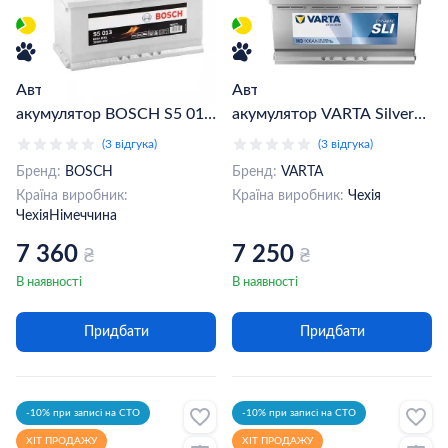
Автомобільний
Автомобільний
акумулятор BOSCH S5 013
акумулятор VARTA Silver
6CT-100Ah АзЕ
Dynamic H3 6CT-100Ah
(3 відгука)
(3 відгука)
(0092S50130)
АзЕ (600402083)
Бренд:
BOSCH
Бренд:
VARTA
Країна виробник:
Країна виробник:
Чехія
Чехія
Німеччина
7 360
7 250
₴
₴
В наявності
В наявності
Придбати
Придбати
-10% при записі на СТО
-10% при записі на СТО
ХІТ ПРОДАЖУ
ХІТ ПРОДАЖУ