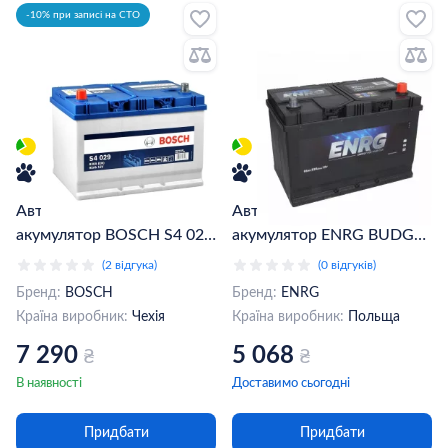
-10% при записі на СТО
Автомобільний
Автомобільний
акумулятор BOSCH S4 029
акумулятор ENRG BUDGET
6CT-95Ah Asia Аз
6СТ-95Ah АзЕ
(2 відгука)
(0 відгуків)
(0092S40290)
(ENRG595404083)
Бренд:
BOSCH
Бренд:
ENRG
Країна виробник:
Чехія
Країна виробник:
Польща
7 290
5 068
₴
₴
В наявності
Доставимо сьогодні
Придбати
Придбати