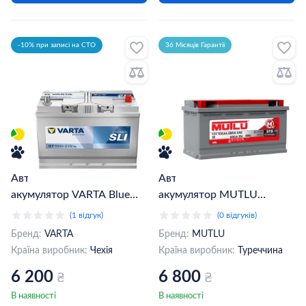
-10% при записі на СТО
36 Місяців Гарантії
Автомобільний
Автомобільний
акумулятор VARTA Blue
акумулятор MUTLU
Dynamic G7 6CT-95Ah Asia
6СТ-100Ah АзЕ
(1 відгук)
(0 відгуків)
АзЕ (595404083)
(L5.100.083.A)
Бренд:
VARTA
Бренд:
MUTLU
Країна виробник:
Чехія
Країна виробник:
Туреччина
6 200
6 800
₴
₴
В наявності
В наявності