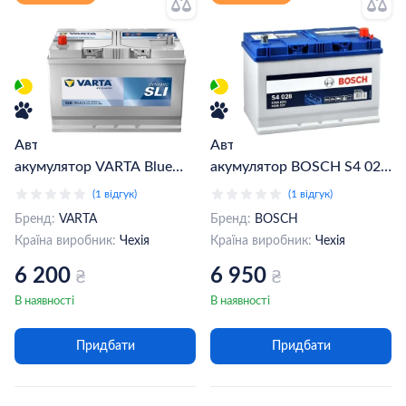
Автомобільний
Автомобільний
акумулятор VARTA Blue
акумулятор BOSCH S4 028
Dynamic G8 6CT-95Ah Asia
6CT-95Ah Asia АзЕ
(1 відгук)
(1 відгук)
Аз (595405083)
(0092S40280)
Бренд:
VARTA
Бренд:
BOSCH
Країна виробник:
Чехія
Країна виробник:
Чехія
6 200
6 950
₴
₴
В наявності
В наявності
Придбати
Придбати