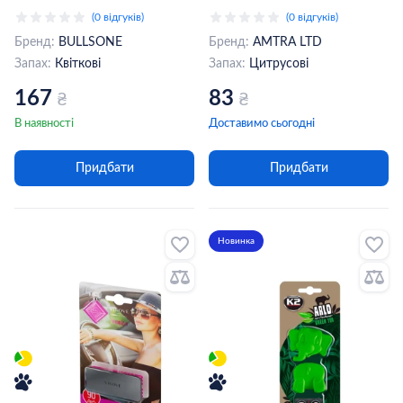
Clip Shasha Floral 4,3мл + 1
(0 відгуків)
(0 відгуків)
Extra
Бренд:
BULLSONE
Бренд:
AMTRA LTD
Запах:
Квіткові
Запах:
Цитрусові
167
83
₴
₴
В наявності
Доставимо сьогодні
Придбати
Придбати
Новинка