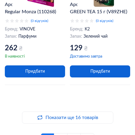
Ароматизатор Vinove
Ароматизатор K2 ARLO
Regular Monza (110268)
GREEN TEA 15 г (V89ZHE)
(0 відгуків)
(0 відгуків)
Бренд:
VINOVE
Бренд:
K2
Запах:
Парфуми
Запах:
Зелений чай
262
129
₴
₴
В наявності
Доставимо завтра
Придбати
Придбати
Показати ще 16 товарів