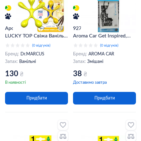
Ароматизатор Dr.MARCUS
927269 Ароматизатор
LUCKY TOP Свіжа Ваніль
Aroma Car Get Inspired,
(074770)
деревно-водний
(0 відгуків)
(0 відгуків)
Бренд:
Dr.MARCUS
Бренд:
AROMA CAR
Запах:
Ванільні
Запах:
Змішані
130
38
₴
₴
В наявності
Доставимо завтра
Придбати
Придбати