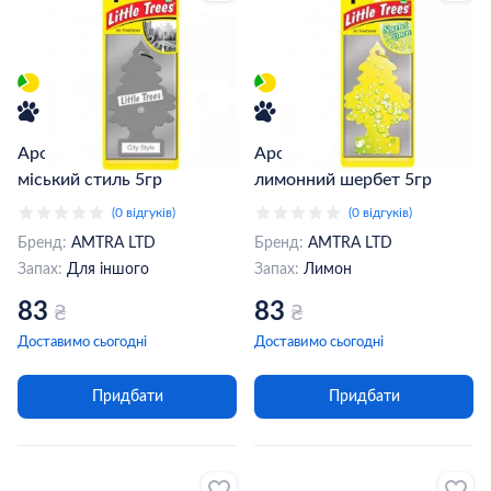
Ароматизатор Little Trees,
Ароматизатор Little Trees,
міський стиль 5гр
лимонний шербет 5гр
(0 відгуків)
(0 відгуків)
Бренд:
AMTRA LTD
Бренд:
AMTRA LTD
Запах:
Для іншого
Запах:
Лимон
83
83
₴
₴
Доставимо сьогодні
Доставимо сьогодні
Придбати
Придбати