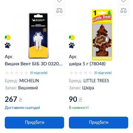
Ароматизатор Michelin
Ароматизатор Little Trees,
Вишня Вент БІБ 3D 032064
шкіра 5 г (78048)
(W32064)
(0 відгуків)
(0 відгуків)
Бренд:
MICHELIN
Бренд:
LITTLE TREES
Запах:
Вишневий
Запах:
Шкіра
267
90
₴
₴
Доставимо сьогодні
В наявності
Придбати
Придбати