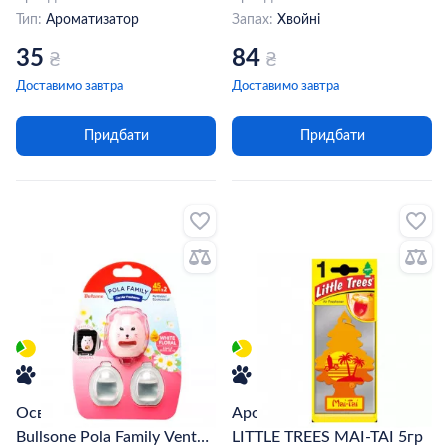
Тип:
Ароматизатор
Запах:
Хвойні
35
84
₴
₴
Доставимо завтра
Доставимо завтра
Придбати
Придбати
Освіжувач повітря
Ароматизатор AMTRA LTD
Bullsone Pola Family Vent
LITTLE TREES MAI-TAI 5гр