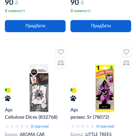
90
90
₴
₴
В наявності
В наявності
Придбати
Придбати
Ароматизатор Aroma Car
Ароматизатор Little Trees,
Cellulose Dices (832768)
релакс 5г (78072)
(0 відгуків)
(0 відгуків)
Бренд:
AROMA CAR
Бренд:
LITTLE TREES