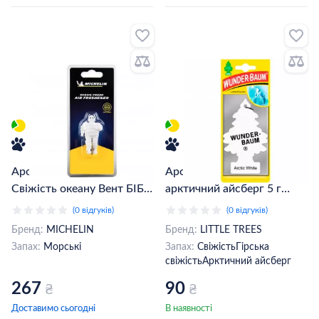
Ароматизатор Michelin
Ароматизатор Little Trees,
Свіжість океану Вент БІБ
арктичний айсберг 5 г
3D 032040 (W32040)
(78091)
(0 відгуків)
(0 відгуків)
Бренд:
MICHELIN
Бренд:
LITTLE TREES
Запах:
Морські
Запах:
Свіжість
Гірська
свіжість
Арктичний айсберг
267
90
₴
₴
Доставимо сьогодні
В наявності