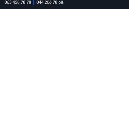
063 458 78 78
044 206 78 68
Не переживайте, Вы в надежных руках!
Обслуживание в АТЛ — это
просто, быстро и качественно
🔥
01.