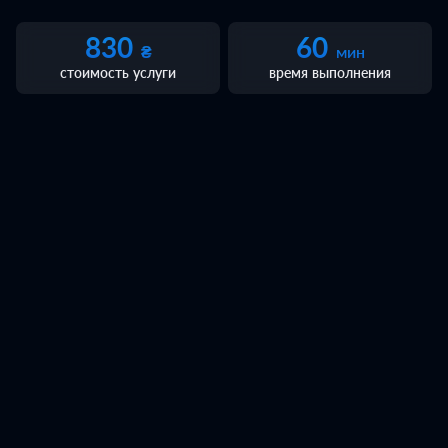
830
60
₴
мин
Техпомощь
Инструменты и оборудование
Автот
стоимость услуги
время выполнения