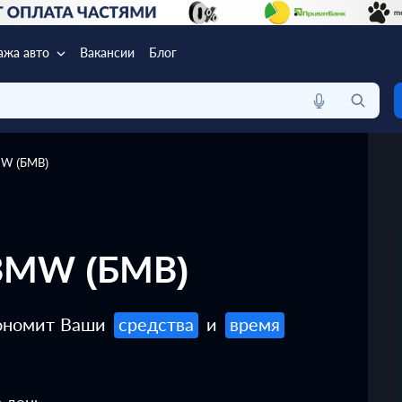
ажа авто
Вакансии
Блог
MW (БМВ)
 BMW (БМВ)
кономит Ваши
средства
и
время