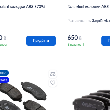
ьмівні колодки ABS 37395
Гальмівні колодки ABS
Розташування:
Задній міс
0
650
₴
₴
Придбати
вності
В наявності
ИНКА
продаж