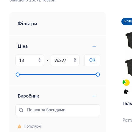
Знайдено 23892 товари
НОВ
Фільтри
Ціна
-
₴
₴
ОК
Виробник
Галь
Пошук за брендами
Розт
Популярні