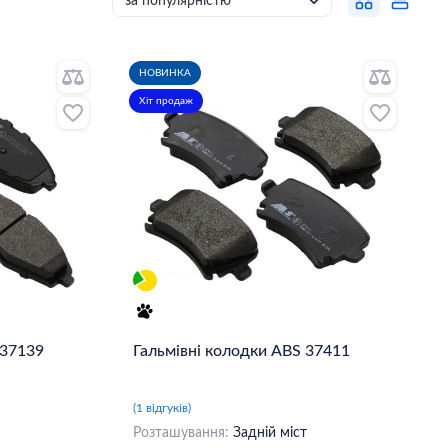
НОВИНКА
Хіт продаж
 37139
Гальмівні колодки ABS 37411
(1 відгуків)
Розташування:
Задній міст