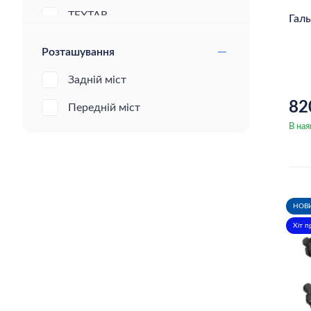
TEXTAR
Гал
Profit
Розташування
JP GROUP
Задній міст
MEYLE
82
Передній міст
OSSCA
В ная
TOPRAN
Blue Print
НОВ
Nipparts
Хіт 
Asam
Denckermann
Ashika