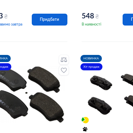
3
548
₴
₴
Придбати
авимо завтра
В наявності
ИНКА
НОВИНКА
продаж
Хіт продаж