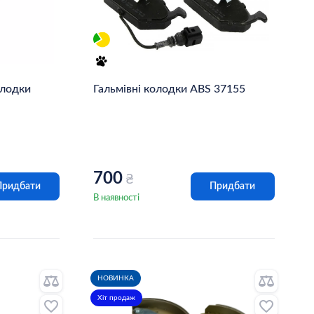
олодки
Гальмівні колодки ABS 37155
700
₴
Придбати
Придбати
В наявності
НОВИНКА
Хіт продаж