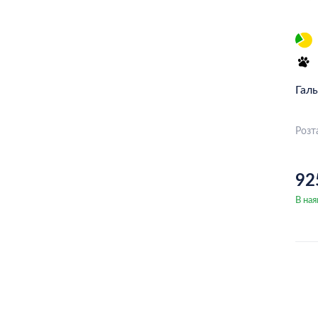
VALEO
FERODO
ABE
Гал
Delphi
Trw
Розт
ZIMMERMANN
92
Brembo
В ная
Lpr
NK
Jurid
Febest