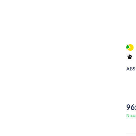
sbs
ROADHOUSE
FOMAR Friction
Nibk
WAGNER
PROTECHNIC
ABS
A.B.S.
ABS
96
В ная