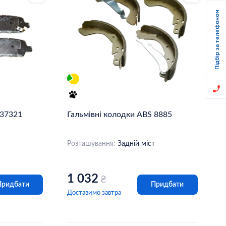
Підбір за телефоном
 37321
Гальмівні колодки ABS 8885
т
Розташування:
Задній міст
1 032
₴
Придбати
Придбати
Доставимо завтра