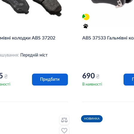
ьмівні колодки ABS 37202
ABS 37533 Гальмівні к
ашування:
Передній міст
5
690
₴
₴
Придбати
вності
В наявності
НОВИНКА