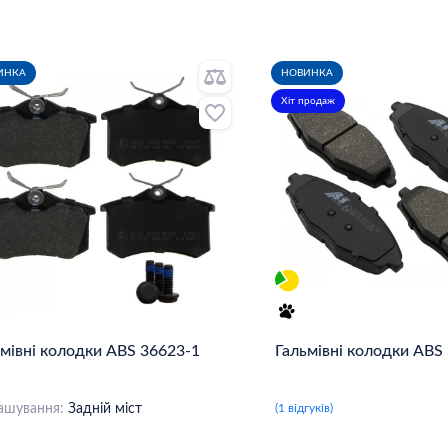
ИНКА
НОВИНКА
Хіт продаж
мівні колодки ABS 36623-1
Гальмівні колодки ABS
ашування:
Задній міст
(1 відгуків)