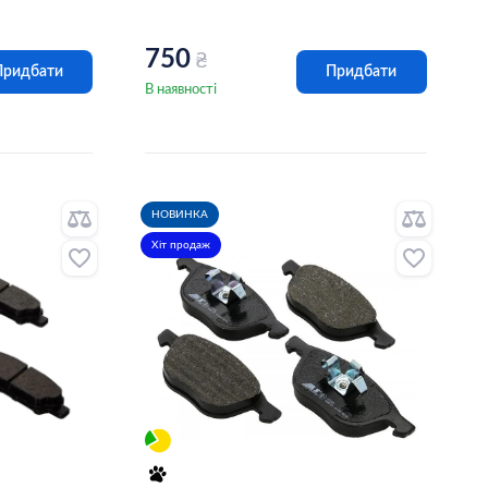
750
₴
Придбати
Придбати
В наявності
НОВИНКА
Хіт продаж