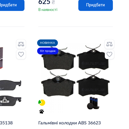
625
₴
Придбати
Придбати
В наявності
НОВИНКА
Хіт продаж
 35138
Гальмівні колодки ABS 36623