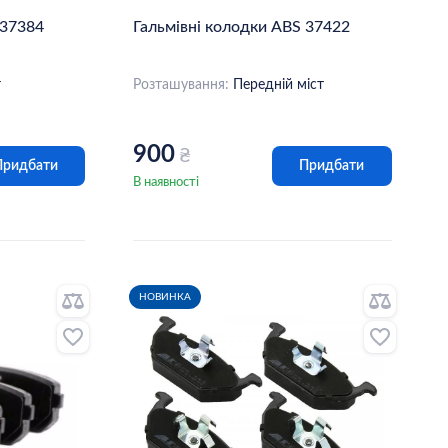
 37384
Гальмівні колодки ABS 37422
т
Розташування:
Передній міст
900
₴
Придбати
Придбати
В наявності
НОВИНКА