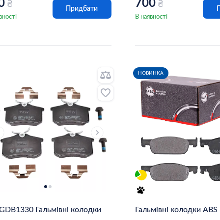
0
700
₴
₴
Придбати
вності
В наявності
НОВИНКА
 GDB1330 Гальмівні колодки
Гальмівні колодки ABS