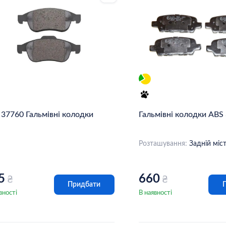
 37760 Гальмівні колодки
Гальмівні колодки ABS
Розташування:
Задній міс
5
660
₴
₴
Придбати
вності
В наявності