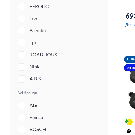
FERODO
69
Trw
Дост
Brembo
Lpr
ROADHOUSE
НОВ
Nibk
Хіт 
A.B.S.
Усі бренди
Ate
Remsa
BOSCH