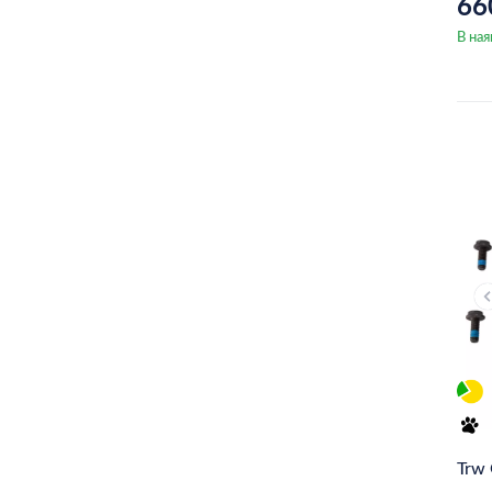
66
В ная
Trw