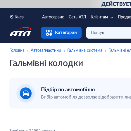
Киев
Автосервис
Сеть АТЛ
Клієнтам
Прода
Категории
Головна
Автозапчастини
Гальмівна система
Гальмівні е
Гальмівні колодки
Підбір по автомобілю
Вибір автомобіля дозволяє відобразити лиш