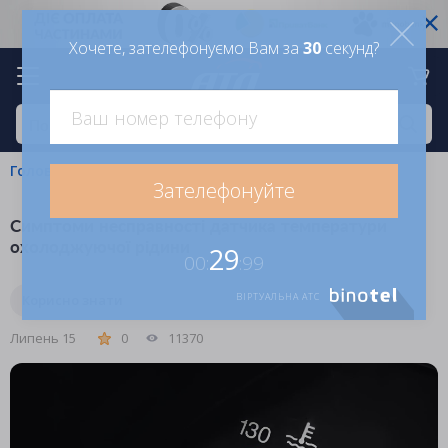
Хочете, зателефонуємо Вам за
30
секунд?
Головна
Блог
Корисно знати
Зателефонуйте
Симптоми несправності датчика температури
охолоджуючої рідини
29
00:
:99
ВІРТУАЛЬНА АТС
Корисно знати
Липень 15
0
11370