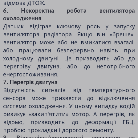
відмова ДТОЖ.
6. Некоректна робота вентилятора
охолодження
Датчик відіграє ключову роль у запуску
вентилятора радіатора. Якщо він «бреше»,
вентилятор може або не вмикатися взагалі,
або працювати безперервно навіть при
холодному двигуні. Це призводить або до
перегріву двигуна, або до непотрібного
енергоспоживання.
7. Перегрів двигуна
Відсутність сигналів від температурного
сенсора може призвести до відключення
системи охолодження. У цьому випадку водій
ризикує «закип'ятити» мотор. А перегрів, як
відомо, призводить до деформації ГБЦ,
пробою прокладки і дорогого ремонту.
8. Відсутність/неадекватні показання на