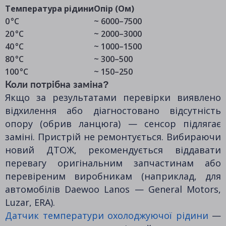
Температура рідини
Опір (Ом)
0 °C
~ 6000–7500
20 °C
~ 2000–3000
40 °C
~ 1000–1500
80 °C
~ 300–500
100 °C
~ 150–250
Коли потрібна заміна?
Якщо за результатами перевірки виявлено
відхилення або діагностовано відсутність
опору (обрив ланцюга) — сенсор підлягає
заміні. Пристрій не ремонтується. Вибираючи
новий ДТОЖ, рекомендується віддавати
перевагу оригінальним запчастинам або
перевіреним виробникам (наприклад, для
автомобілів Daewoo Lanos — General Motors,
Luzar, ERA).
Датчик температури охолоджуючої рідини
—