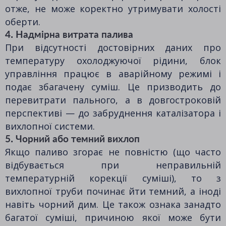
отже, не може коректно утримувати холості
оберти.
4. Надмірна витрата палива
При відсутності достовірних даних про
температуру охолоджуючої рідини, блок
управління працює в аварійному режимі і
подає збагачену суміш. Це призводить до
перевитрати пального, а в довгостроковій
перспективі — до забруднення каталізатора і
вихлопної системи.
5. Чорний або темний вихлоп
Якщо паливо згорає не повністю (що часто
відбувається при неправильній
температурній корекції суміші), то з
вихлопної труби починає йти темний, а іноді
навіть чорний дим. Це також ознака занадто
багатої суміші, причиною якої може бути