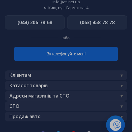
info@atl.net.ua
м. Київ, вул. Гарматна, 4
(044) 206-78-68
(063) 458-78-78
або
Зателефонуйте мені
Клієнтам
Доставка
Каталог товарів
Публічний договір (оферта)
Акумулятори
Адреси магазинів та СТО
Гарантія
Моторна олива
Автоблог
СТО
Обмін - повернення
Автозапчастини
Бренди
Шиномонтаж
Продаж авто
Про нас
Автоелектроніка
Всі послуги
Розвал сходження
Політика конфіденційності
Авто з США
Автоприладдя
Запчастини по VIN коду
Діагностика авто