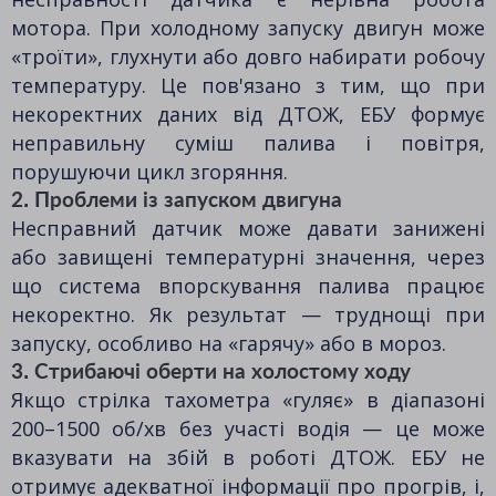
мотора. При холодному запуску двигун може
«троїти», глухнути або довго набирати робочу
температуру. Це пов'язано з тим, що при
некоректних даних від ДТОЖ, ЕБУ формує
неправильну суміш палива і повітря,
порушуючи цикл згоряння.
2. Проблеми із запуском двигуна
Несправний датчик може давати занижені
або завищені температурні значення, через
що система впорскування палива працює
некоректно. Як результат — труднощі при
запуску, особливо на «гарячу» або в мороз.
3. Стрибаючі оберти на холостому ходу
Якщо стрілка тахометра «гуляє» в діапазоні
200–1500 об/хв без участі водія — це може
вказувати на збій в роботі ДТОЖ. ЕБУ не
отримує адекватної інформації про прогрів, і,