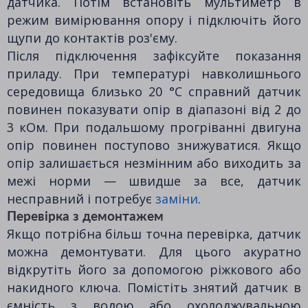
датчика. Потім встановіть мультиметр в
режим вимірювання опору і підключіть його
щупи до контактів роз'єму.
Після підключення зафіксуйте показання
приладу. При температурі навколишнього
середовища близько 20 °C справний датчик
повинен показувати опір в діапазоні від 2 до
3 кОм. При подальшому прогріванні двигуна
опір повинен поступово знижуватися. Якщо
опір залишається незмінним або виходить за
межі норми — швидше за все, датчик
несправний і потребує
заміни
.
Перевірка з демонтажем
Якщо потрібна більш точна перевірка, датчик
можна демонтувати. Для цього акуратно
відкрутіть його за допомогою ріжкового або
накидного ключа. Помістіть знятий датчик в
ємність з водою або охолоджувальною