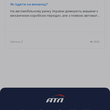
Як їздити на механіці?
На автомобільному ринку України домінують машини з
механічною коробкою передач, але з появою автомат...
7
Квітень 9
6930