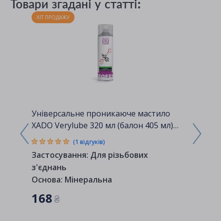
Товари згадані у статті:
ХІТ ПРОДАЖУ
ХІТ ПРОД
Універсальне проникаюче мастило
Рідкий 
XADO Verylube 320 мл (балон 405 мл)
(RW6086
(ХВ40003)
(1 відгуків)
Застосування:
Для різьбових
Застосу
з'єднань
з'єднан
Основа:
Мінеральна
Застосу
168
216
₴
₴