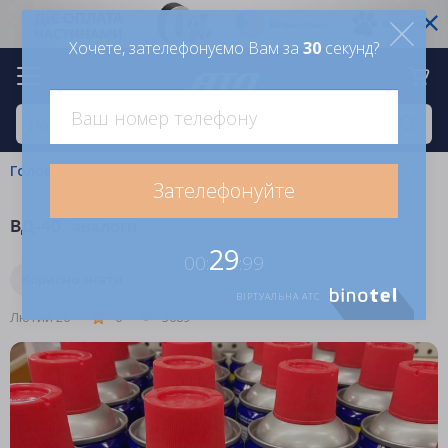
Хочете, зателефонуємо Вам за
30
секунд?
Головна
Блог
Корисно знати
Зателефонуйте
ВД-40: аналоги
29
00:
:99
Корисно знати
ВІРТУАЛЬНА АТС
Лютий 26
0
3689