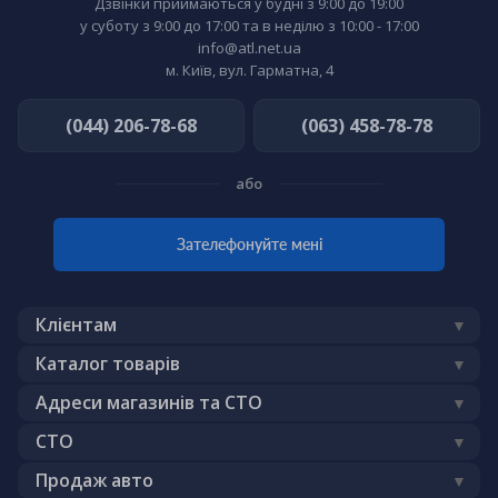
Дзвінки приймаються у будні з 9:00 до 19:00
у суботу з 9:00 до 17:00 та в неділю з 10:00 - 17:00
info@atl.net.ua
м. Київ, вул. Гарматна, 4
(044) 206-78-68
(063) 458-78-78
або
Зателефонуйте мені
Клієнтам
Доставка
Каталог товарів
Публічний договір (оферта)
Акумулятори
Адреси магазинів та СТО
Гарантія
Моторна олива
Автоблог
СТО
Обмін - повернення
Автозапчастини
Бренди
Шиномонтаж
Продаж авто
Про нас
Автоелектроніка
Всі послуги