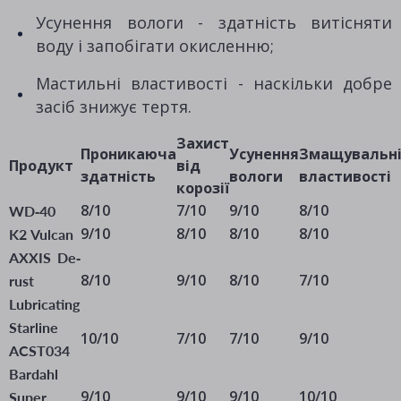
Усунення вологи - здатність витісняти
воду і запобігати окисленню;
Мастильні властивості - наскільки добре
засіб знижує тертя.
Захист
Проникаюча
Усунення
Змащувальн
Продукт
від
здатність
вологи
властивості
корозії
8/10
7/10
9/10
8/10
WD-40
9/10
8/10
8/10
8/10
K2 Vulcan
AXXIS De-
8/10
9/10
8/10
7/10
rust
Lubricating
Starline
10/10
7/10
7/10
9/10
ACST034
Bardahl
9/10
9/10
9/10
10/10
Super