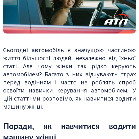
Техдопомога
Інструменти та обладнання
А
Сьогодні автомобіль є значущою частиною
життя більшості людей, незалежно від їхньої
статі. Але чому жінки так рідко керують
автомобілем? Багато з них відчувають страх
перед водінням і часто не роблять спроб
освоїти навички керування автомобілем. У
цій статті ми розповімо, як навчитися водити
машину жінці.
Поради, як навчитися водити
машину жінці