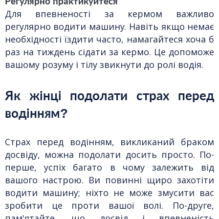
Регулярно практикуйтеся
Для впевненості за кермом важливо
регулярно водити машину. Навіть якщо немає
необхідності їздити часто, намагайтеся хоча б
раз на тиждень сідати за кермо. Це допоможе
вашому розуму і тілу звикнути до ролі водія.
Як жінці подолати страх перед
водінням?
Страх перед водінням, викликаний браком
досвіду, можна подолати досить просто. По-
перше, успіх багато в чому залежить від
вашого настрою. Ви повинні щиро захотіти
водити машину; ніхто не може змусити вас
зробити це проти вашої волі. По-друге,
пам'ятайте, що досвід і впевненість