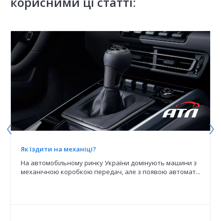
корисними ці статті:
Як їздити на механіці?
На автомобільному ринку України домінують машини з
механічною коробкою передач, але з появою автомат...