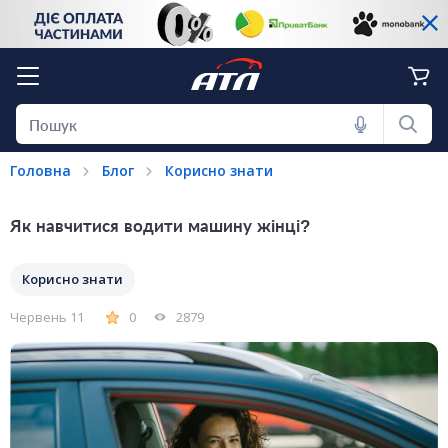
Головна
Блог
Корисно знати
Як навчитися водити машину жінці?
Корисно знати
Червень 11
0
2879