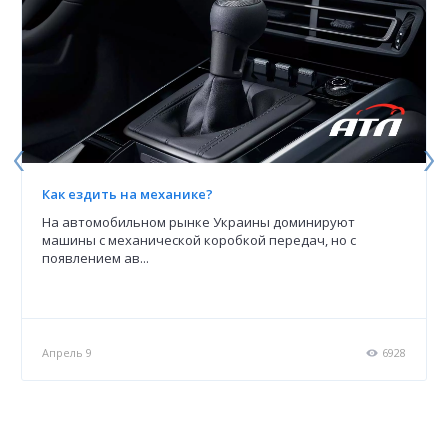
Как ездить на механике?
На автомобильном рынке Украины доминируют
машины с механической коробкой передач, но с
появлением ав...
5
Апрель 9
6928