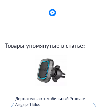
Товары упомянутые в статье:
Новинка
РАСПРОД
- 34 %
IC
Держатель автомобильный Promate
Автомо
Airgrip-1 Blue
телефон