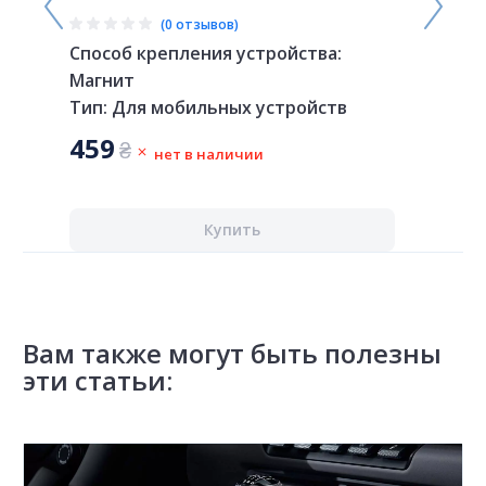
(0 отзывов)
Способ крепления устройства:
Способ 
Магнит
Магнит
Тип:
Для мобильных устройств
Констр
459
250
₴
₴
нет в наличии
Купить
Вам также могут быть полезны
эти статьи: